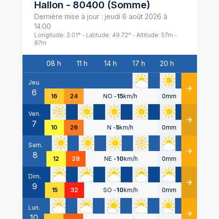
Hallon
-
80400
(
Somme
)
Dernière mise à jour :
jeudi 6 août 2026 à
14:00
Longitude:
3.01
° - Latitude:
49.72
° - Altitude:
57
m -
87
m
08 h
11 h
14 h
17 h
20 h
Date
Jeu.
6
Détails
16
24
NO
-
15
km/h
0mm
Ven.
7
Détails
10
26
N
-
5
km/h
0mm
Sam.
8
Détails
12
28
NE
-
10
km/h
0mm
Dim.
9
Détails
15
32
SO
-
10
km/h
0mm
Lun.
10
Détails