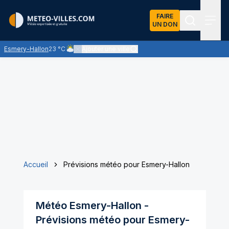
FAIRE
UN DON
Recherch
Menu
Esmery-Hallon
23 °C
Ajouter une ville
Ciel nuageux - les éclaircies et les nuages se partagent
Accueil
Prévisions météo pour Esmery-Hallon
Météo
Esmery-Hallon
-
Prévisions météo pour
Esmery-