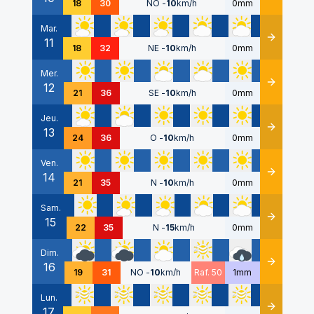
18
30
NO
-
10
km/h
0mm
Mar.
11
Détails
18
32
NE
-
10
km/h
0mm
Mer.
12
Détails
21
36
SE
-
10
km/h
0mm
Jeu.
13
Détails
24
36
O
-
10
km/h
0mm
Ven.
14
Détails
21
35
N
-
10
km/h
0mm
Sam.
15
Détails
22
35
N
-
15
km/h
0mm
Dim.
16
Détails
19
31
NO
-
10
km/h
Raf. 50
1mm
Lun.
17
Détails