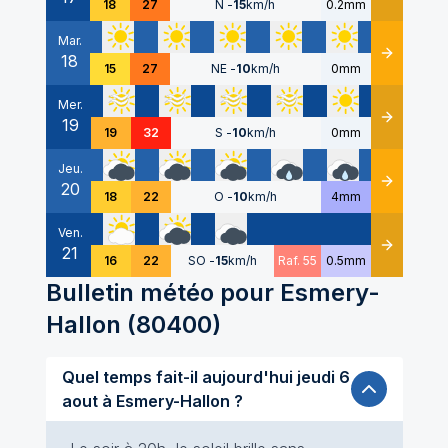
18
27
N
-
15
km/h
0.2mm
Mar.
18
Détails
15
27
NE
-
10
km/h
0mm
Mer.
19
Détails
19
32
S
-
10
km/h
0mm
Jeu.
20
Détails
18
22
O
-
10
km/h
4mm
Ven.
21
Détails
16
22
SO
-
15
km/h
Raf. 55
0.5mm
Bulletin météo pour
Esmery-
Hallon
(
80400
)
Quel temps fait-il aujourd'hui jeudi 6
aout à Esmery-Hallon ?