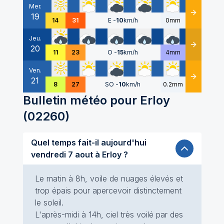
Mer.
19
Détails
14
31
E
-
10
km/h
0mm
Jeu.
20
Détails
11
23
O
-
15
km/h
4mm
Ven.
21
Détails
8
27
SO
-
10
km/h
0.2mm
Bulletin météo pour
Erloy
(
02260
)
Quel temps fait-il aujourd'hui
vendredi 7 aout à Erloy ?
Le matin à 8h, voile de nuages élevés et
trop épais pour apercevoir distinctement
le soleil.
L'après-midi à 14h, ciel très voilé par des