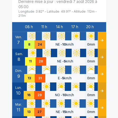
Dernière mise à jour :
vendredi 7 août 2026 à
05:00
Longitude:
3.82
° - Latitude:
49.91
° - Altitude:
112
m -
211
m
08 h
11 h
14 h
17 h
20 h
Date
Ven.
7
Détails
8
24
NE
-
10
km/h
0mm
Sam.
8
Détails
11
28
NE
-
5
km/h
0mm
Dim.
9
Détails
13
31
E
-
5
km/h
0mm
Lun.
10
Détails
16
29
NO
-
10
km/h
0mm
Mar.
11
Détails
13
27
NE
-
15
km/h
0mm