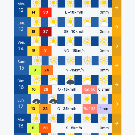
Mer.
12
Détails
14
33
E
-
10
km/h
0mm
Jeu.
13
Détails
18
37
SE
-
10
km/h
0mm
Ven.
14
Détails
15
31
NO
-
15
km/h
0mm
Sam.
15
Détails
9
26
N
-
15
km/h
0mm
Dim.
16
Détails
10
28
O
-
15
km/h
Raf. 50
0.2mm
Lun.
17
Détails
13
23
O
-
25
km/h
Raf. 55
1mm
Mar.
18
Détails
9
28
S
-
5
km/h
0mm