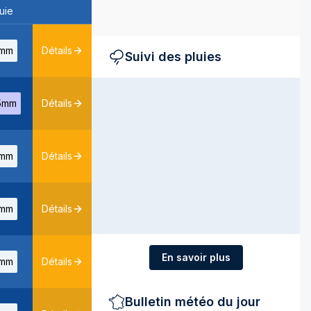
uie
mm
Détails
Suivi des pluies
5mm
Détails
mm
Détails
mm
Détails
En savoir plus
mm
Détails
Bulletin météo du jour