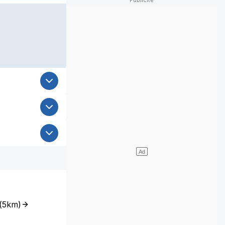
(
5km
)