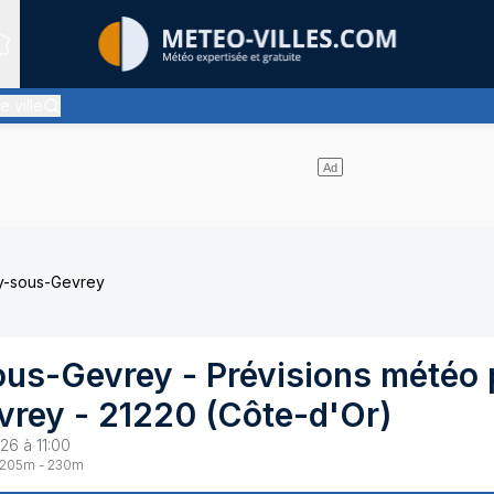
Sites expertis&eacute;s
e ville
siment pas de nuages et un soleil omniprésent
ay-sous-Gevrey
ous-Gevrey
- Prévisions météo 
vrey
-
21220
(
Côte-d'Or
)
26 à 11:00
205
m -
230
m