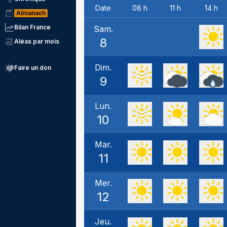
Date
08 h
11 h
14 h
Almanach
Bilan France
Sam.
8
Aléas par mois
Dim.
Faire un don
9
Lun.
10
Mar.
11
Mer.
12
Jeu.