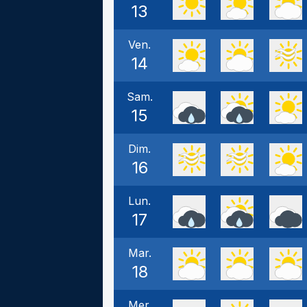
13
Ven.
14
Sam.
15
Dim.
16
Lun.
17
Mar.
18
Mer.