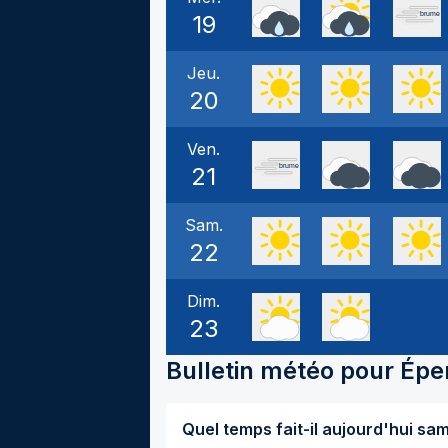
19
Jeu.
20
Ven.
21
Sam.
22
Dim.
23
Bulletin météo pour
Épe