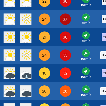
22
36
0
10
km/h
E
-
24
37
0
5
km/h
SO
-
21
36
2
5
km/h
SO
-
24
35
0.
10
km/h
NE
-
16
32
2
10
km/h
SO
-
20
28
0.
10
km/h
O
-