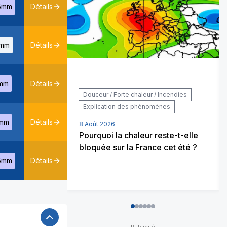
5mm
Détails
mm
Détails
mm
Détails
Douceur / Forte chaleur / Incendies
Explication des phénomènes
mm
Détails
8 Août 2026
Pourquoi la chaleur reste-t-elle
bloquée sur la France cet été ?
5mm
Détails
0
1
2
3
4
5