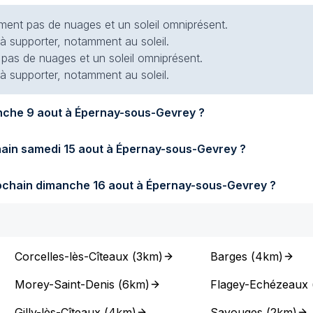
siment pas de nuages et un soleil omniprésent.
 à supporter, notamment au soleil.
t pas de nuages et un soleil omniprésent.
 à supporter, notamment au soleil.
Quel temps fera-t-il demain dimanche 9 aout à Épernay-sous-Gevrey ?
Quel temps fera-t-il samedi prochain samedi 15 aout à Épernay-sous-Gevrey ?
Quel temps fera-t-il dimanche prochain dimanche 16 aout à Épernay-sous-Gevrey ?
Corcelles-lès-Cîteaux
(
3km
)
Barges
(
4km
)
Morey-Saint-Denis
(
6km
)
Flagey-Echézeaux
Gilly-lès-Cîteaux
(
4km
)
Savouges
(
2km
)