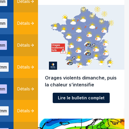
mm
Détails
mm
Détails
mm
Détails
2mm
Détails
Orages violents dimanche, puis
la chaleur s’intensifie
mm
Détails
Lire le bulletin complet
2mm
Détails