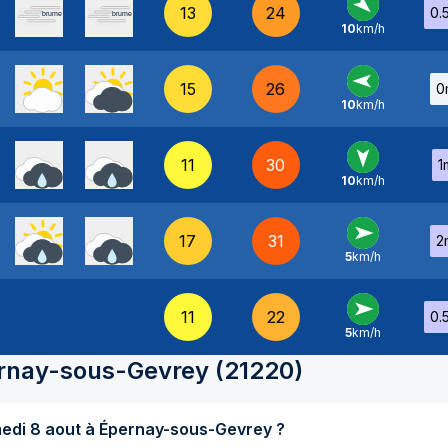
13
24
0.
10
km/h
NO
-
15
26
0
10
km/h
E
-
11
30
1
10
km/h
N
-
17
31
2
5
km/h
O
-
11
22
0.
5
km/h
O
-
rnay-sous-Gevrey
(
21220
)
Quel temps fait-il aujourd'hui samedi 8 aout à Épernay-sous-Gevrey ?