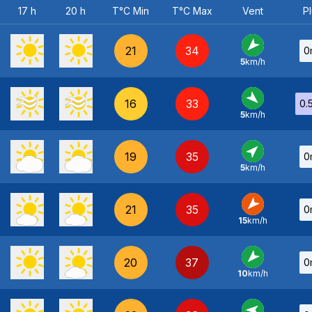
17 h
20 h
T°C Min
T°C Max
Vent
Pl
21
34
0
5
km/h
NE
-
16
33
0.
5
km/h
NO
-
19
35
0
5
km/h
SO
-
21
35
0
15
km/h
NE
-
20
37
0
10
km/h
NE
-