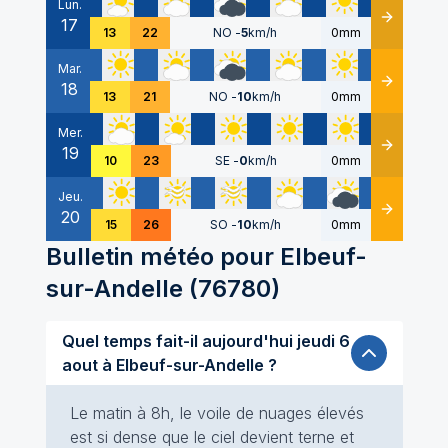
Lun.
17
Détails
13
22
NO
-
5
km/h
0mm
Mar.
18
Détails
13
21
NO
-
10
km/h
0mm
Mer.
19
Détails
10
23
SE
-
0
km/h
0mm
Jeu.
20
Détails
15
26
SO
-
10
km/h
0mm
Bulletin météo pour
Elbeuf-
sur-Andelle
(
76780
)
Quel temps fait-il aujourd'hui jeudi 6
aout à Elbeuf-sur-Andelle ?
Le matin à 8h, le voile de nuages élevés
est si dense que le ciel devient terne et