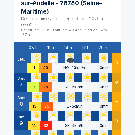
sur-Andelle
-
76780
(
Seine-
Maritime
)
Dernière mise à jour :
jeudi 6 août 2026 à
05:00
Longitude:
1.39
° - Latitude:
49.47
° - Altitude:
57
m -
157
m
08 h
11 h
14 h
17 h
20 h
Date
Jeu.
6
Détails
11
23
NO
-
10
km/h
0mm
Ven.
7
Détails
9
26
NE
-
5
km/h
0mm
Sam.
8
Détails
13
29
E
-
5
km/h
0mm
Dim.
9
Détails
14
32
SE
-
5
km/h
0mm