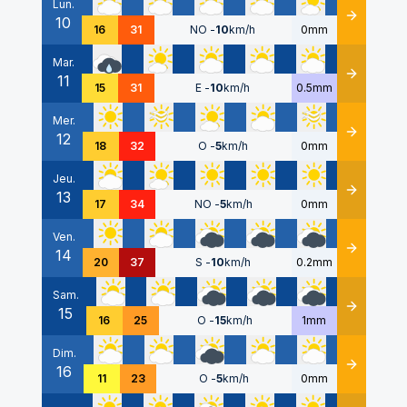
Lun.
10
Détails
16
31
NO
-
10
km/h
0mm
Mar.
11
Détails
15
31
E
-
10
km/h
0.5mm
Mer.
12
Détails
18
32
O
-
5
km/h
0mm
Jeu.
13
Détails
17
34
NO
-
5
km/h
0mm
Ven.
14
Détails
20
37
S
-
10
km/h
0.2mm
Sam.
15
Détails
16
25
O
-
15
km/h
1mm
Dim.
16
Détails
11
23
O
-
5
km/h
0mm