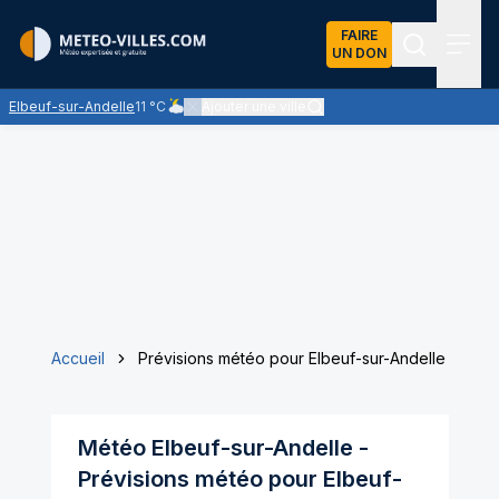
FAIRE
UN DON
Recherch
Menu
Elbeuf-sur-Andelle
11 °C
Ajouter une ville
Ciel nuageux - les éclaircies et les nuages se parta
Accueil
Prévisions météo pour Elbeuf-sur-Andelle
Météo
Elbeuf-sur-Andelle
-
Prévisions météo pour
Elbeuf-