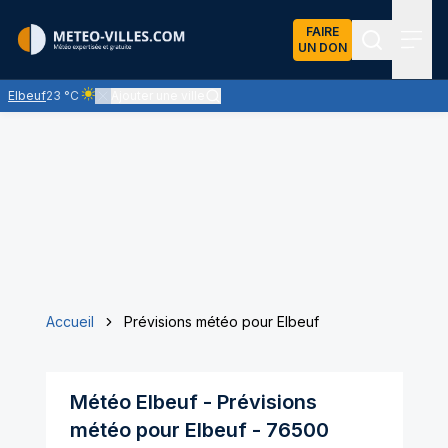
FAIRE
UN DON
Recherch
Menu
Elbeuf
23 °C
Ajouter une ville
Ciel clair - quasiment pas de nuages et un soleil omniprésent
Accueil
Prévisions météo pour Elbeuf
Météo
Elbeuf
- Prévisions
météo pour
Elbeuf
-
76500