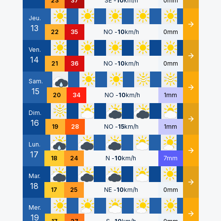
23
37
SE
-
10
km/h
0mm
Jeu.
13
Détails
22
35
NO
-
10
km/h
0mm
Ven.
14
Détails
21
36
NO
-
10
km/h
0mm
Sam.
15
Détails
20
34
NO
-
10
km/h
1mm
Dim.
16
Détails
19
28
NO
-
15
km/h
1mm
Lun.
17
Détails
18
24
N
-
10
km/h
7mm
Mar.
18
Détails
17
25
NE
-
10
km/h
0mm
Mer.
19
Détails