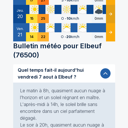
17
27
S
-
10
km/h
0mm
Jeu.
20
Détails
15
25
O
-
10
km/h
0mm
Ven.
21
Détails
14
22
O
-
20
km/h
0mm
Bulletin météo pour
Elbeuf
(
76500
)
Quel temps fait-il aujourd'hui
vendredi 7 aout à Elbeuf ?
Le matin à 8h, quasiment aucun nuage à
l’horizon et un soleil régnant en maître.
L'après-midi à 14h, le soleil brille sans
encombre dans un ciel parfaitement
dégagé.
Le soir à 20h, quasiment aucun nuage à