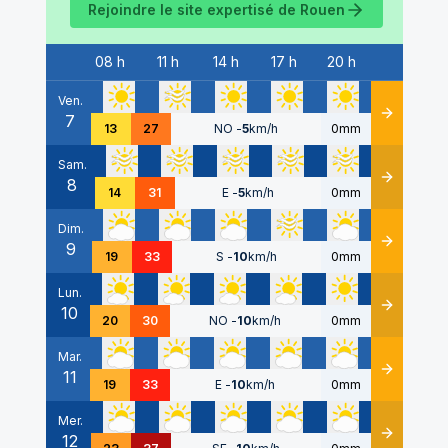
Rejoindre le site expertisé de
Rouen
08 h
11 h
14 h
17 h
20 h
Date
Ven.
7
Détails
13
27
NO
-
5
km/h
0mm
Sam.
8
Détails
14
31
E
-
5
km/h
0mm
Dim.
9
Détails
19
33
S
-
10
km/h
0mm
Lun.
10
Détails
20
30
NO
-
10
km/h
0mm
Mar.
11
Détails
19
33
E
-
10
km/h
0mm
Mer.
12
Détails