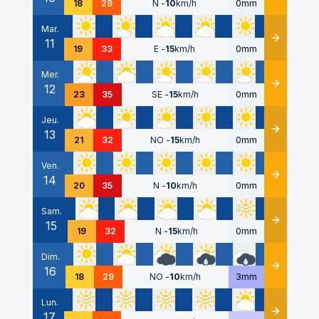
18
29
N
-
10
km/h
0mm
Mar.
11
Détails
19
33
E
-
15
km/h
0mm
Mer.
12
Détails
23
35
SE
-
15
km/h
0mm
Jeu.
13
Détails
21
32
NO
-
15
km/h
0mm
Ven.
14
Détails
20
35
N
-
10
km/h
0mm
Sam.
15
Détails
19
32
N
-
15
km/h
0mm
Dim.
16
Détails
18
29
NO
-
10
km/h
3mm
Lun.
17
Détails