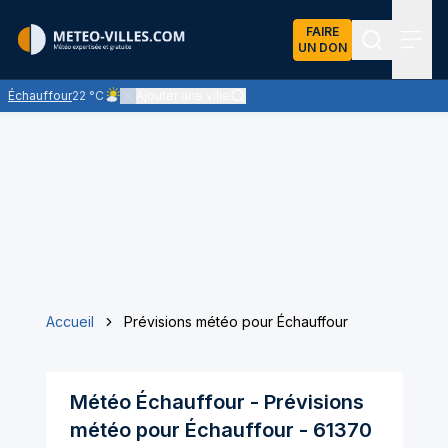
FAIRE
UN DON
Recherch
Menu
Échauffour
22 °C
Ajouter une ville
Ciel peu nuageux - le soleil domine largement
Accueil
Prévisions météo pour Échauffour
Météo
Échauffour
- Prévisions
météo pour
Échauffour
-
61370