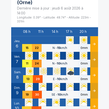
(
Orne
)
Dernière mise à jour :
jeudi 6 août 2026 à
14:00
Longitude:
0.39
° - Latitude:
48.74
° - Altitude:
223
m -
331
m
08 h
11 h
14 h
17 h
20 h
Date
Jeu.
6
Détails
15
22
N
-
15
km/h
0mm
Ven.
7
Détails
11
24
N
-
10
km/h
0mm
Sam.
8
Détails
13
29
E
-
10
km/h
0mm
Dim.
9
Détails
19
30
SE
-
10
km/h
0mm
Lun.
10
Détails