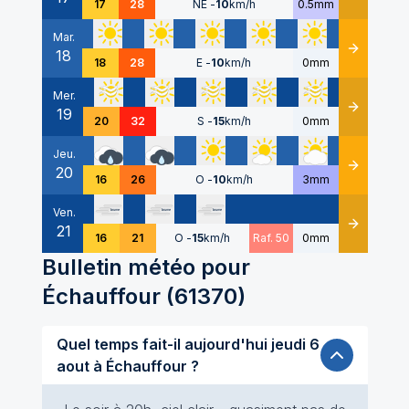
17
28
NE
-
10
km/h
0.5mm
Mar.
18
Détails
18
28
E
-
10
km/h
0mm
Mer.
19
Détails
20
32
S
-
15
km/h
0mm
Jeu.
20
Détails
16
26
O
-
10
km/h
3mm
Ven.
21
Détails
16
21
O
-
15
km/h
Raf. 50
0mm
Bulletin météo pour
Échauffour
(
61370
)
Quel temps fait-il aujourd'hui jeudi 6
aout à Échauffour ?