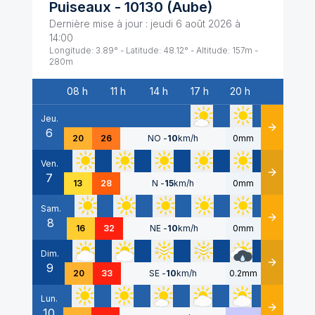
Puiseaux
-
10130
(
Aube
)
Dernière mise à jour :
jeudi 6 août 2026 à
14:00
Longitude:
3.89
° - Latitude:
48.12
° - Altitude:
157
m -
280
m
08 h
11 h
14 h
17 h
20 h
Date
Jeu.
6
Détails
20
26
NO
-
10
km/h
0mm
Ven.
7
Détails
13
28
N
-
15
km/h
0mm
Sam.
8
Détails
16
32
NE
-
10
km/h
0mm
Dim.
9
Détails
20
33
SE
-
10
km/h
0.2mm
Lun.
10
Détails