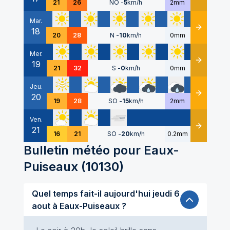
21
26
NO
-
5
km/h
2mm
Mar.
18
Détails
20
28
N
-
10
km/h
0mm
Mer.
19
Détails
21
32
S
-
0
km/h
0mm
Jeu.
20
Détails
19
28
SO
-
15
km/h
2mm
Ven.
21
Détails
16
21
SO
-
20
km/h
0.2mm
Bulletin météo pour
Eaux-
Puiseaux
(
10130
)
Quel temps fait-il aujourd'hui jeudi 6
aout à Eaux-Puiseaux ?