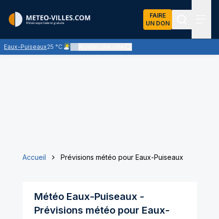
FAIRE
UN DON
Recherch
Menu
Eaux-Puiseaux
25 °C
Ajouter une ville
Ciel peu nuageux - le soleil domine largement
Accueil
Prévisions météo pour Eaux-Puiseaux
Météo
Eaux-Puiseaux
-
Prévisions météo pour
Eaux-