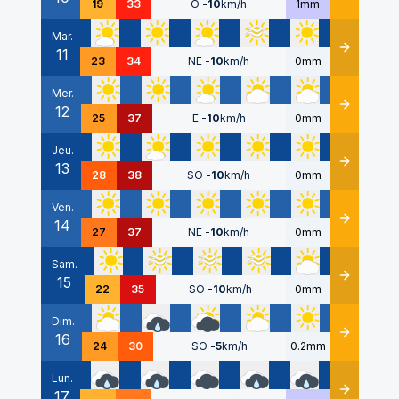
19
33
O
-
10
km/h
1mm
Mar.
11
Détails
23
34
NE
-
10
km/h
0mm
Mer.
12
Détails
25
37
E
-
10
km/h
0mm
Jeu.
13
Détails
28
38
SO
-
10
km/h
0mm
Ven.
14
Détails
27
37
NE
-
10
km/h
0mm
Sam.
15
Détails
22
35
SO
-
10
km/h
0mm
Dim.
16
Détails
24
30
SO
-
5
km/h
0.2mm
Lun.
17
Détails