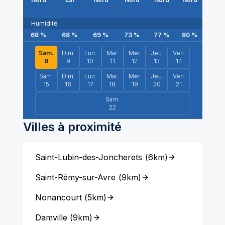
Humidité
68
%
68
%
69
%
73
%
77
%
80
%
83
Sam.
Dim.
Lun.
Mar.
Mer.
Jeu.
Ven.
8
9
10
11
12
13
14
Sam.
Dim.
Lun.
Mar.
Mer.
Jeu.
Ven.
15
16
17
18
19
20
21
Sam.
22
Villes à proximité
Saint-Lubin-des-Joncherets
(
6km
)
Saint-Rémy-sur-Avre
(
9km
)
Nonancourt
(
5km
)
Damville
(
9km
)