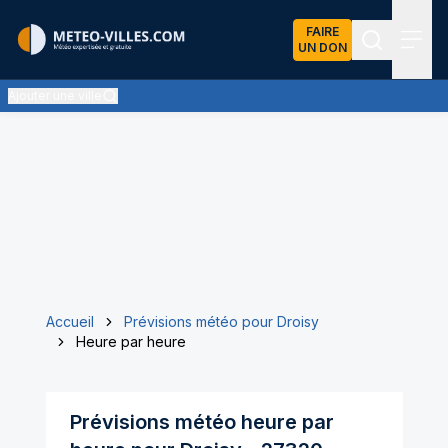
FAIRE
UN DON
Recherch
Menu
Ajouter une ville
Accueil
Prévisions météo pour Droisy
Heure par heure
Prévisions météo heure par