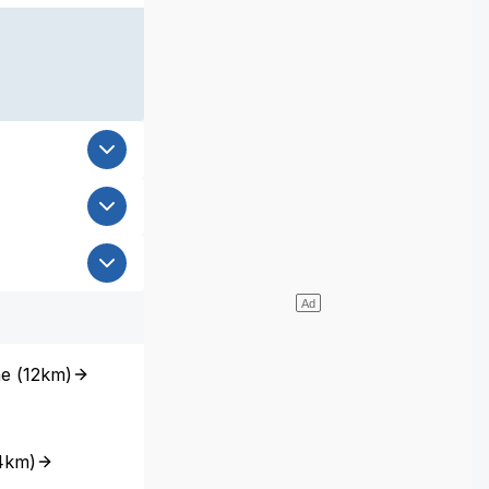
ne
(
12km
)
4km
)