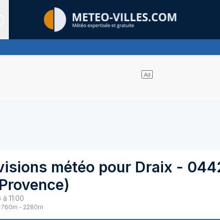
Sites expertis&eacute;s
ges et un soleil omniprésent
visions météo pour
Draix
-
044
Provence
)
 à 11:00
760
m -
2280
m