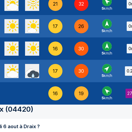
21
32
0
5
km/h
SE
-
17
26
0
5
km/h
S
-
16
30
0
5
km/h
S
-
17
30
0.
5
km/h
SO
-
16
19
2
5
km/h
SE
-
x
(
04420
)
Quel temps fait-il aujourd'hui jeudi 6 aout à Draix ?