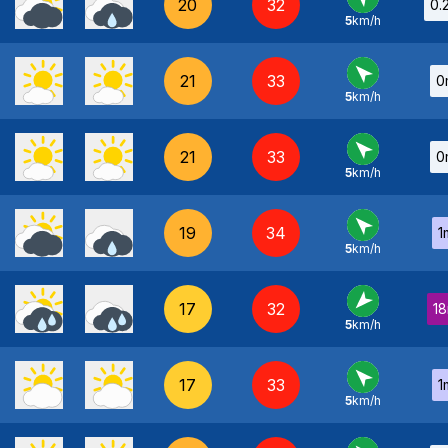
20
32
0.
5
km/h
SE
-
21
33
0
5
km/h
SE
-
21
33
0
5
km/h
SE
-
19
34
1
5
km/h
SE
-
17
32
1
5
km/h
NE
-
17
33
1
5
km/h
SE
-