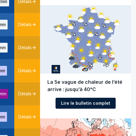
2mm
Détails
mm
Détails
mm
Détails
mm
Détails
La 5e vague de chaleur de l’été
arrive : jusqu’à 40°C
8mm
Détails
Lire le bulletin complet
mm
Détails