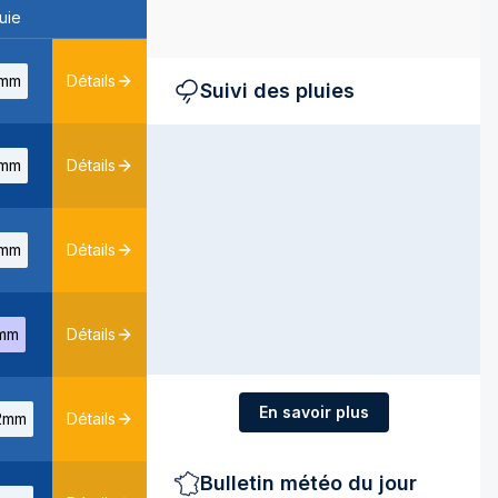
uie
mm
Détails
Suivi des pluies
mm
Détails
mm
Détails
mm
Détails
En savoir plus
2mm
Détails
Bulletin météo du jour