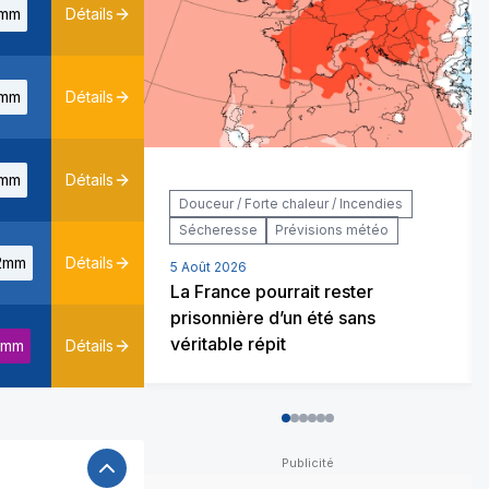
mm
Détails
mm
Détails
mm
Détails
Douceur / Forte chaleur / Incendies
Sécheresse
Prévisions météo
2mm
Détails
5 Août 2026
La France pourrait rester
prisonnière d’un été sans
véritable répit
7mm
Détails
0
1
2
3
4
5