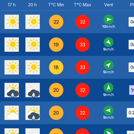
17 h
20 h
T°C Min
T°C Max
Vent
Pl
22
32
0
10
km/h
O
-
19
33
0
5
km/h
NO
-
18
33
0
5
km/h
SO
-
20
32
1
5
km/h
S
-
20
32
0.
5
km/h
E
-