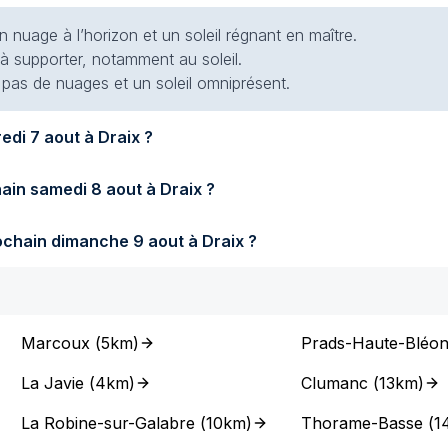
 nuage à l’horizon et un soleil régnant en maître.
 à supporter, notamment au soleil.
t pas de nuages et un soleil omniprésent.
Quel temps fera-t-il demain vendredi 7 aout à Draix ?
Quel temps fera-t-il samedi prochain samedi 8 aout à Draix ?
Quel temps fera-t-il dimanche prochain dimanche 9 aout à Draix ?
Marcoux
(
5km
)
Prads-Haute-Bléo
La Javie
(
4km
)
Clumanc
(
13km
)
La Robine-sur-Galabre
(
10km
)
Thorame-Basse
(
1