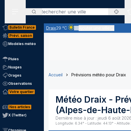
Rechercher
Menu secondaire
Bulletin France
Draix
29 °C
Ajouter une ville
Ciel clair - quasiment pas de nua
Prévi. saison
Modèles météo
Pluies
Nuages
Accueil
Prévisions météo pour Draix
Orages
Observations
Votre quartier
Météo
Draix
- Pré
Nos articles
(
Alpes-de-Haute-
X (Twitter)
Dernière mise à jour :
jeudi 6 août 2026
Longitude:
6.34
° - Latitude:
44.13
° - Altitude:
Chronique