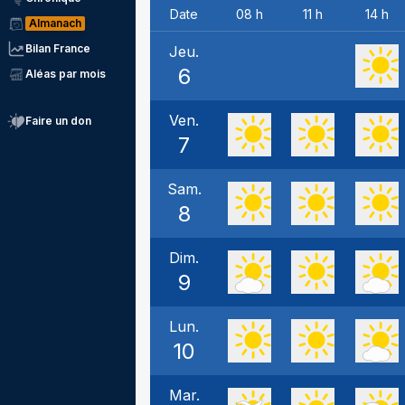
Date
08 h
11 h
14 h
Almanach
Bilan France
Jeu.
6
Aléas par mois
Ven.
Faire un don
7
Sam.
8
Dim.
9
Lun.
10
Mar.