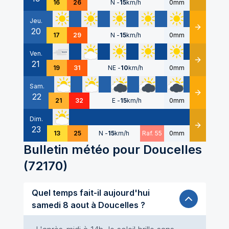
16
26
N
-
15
km/h
0mm
Jeu.
20
Détails
17
29
N
-
15
km/h
0mm
Ven.
21
Détails
19
31
NE
-
10
km/h
0mm
Sam.
22
Détails
21
32
E
-
15
km/h
0mm
Dim.
23
Détails
13
25
N
-
15
km/h
Raf. 55
0mm
Bulletin météo pour
Doucelles
(
72170
)
Quel temps fait-il aujourd'hui
samedi 8 aout à Doucelles ?