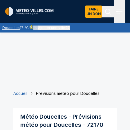
FAIRE
UN DON
Recherch
Menu
Doucelles
17 °C
Ajouter une ville
Ciel voilé par des nuages d'altitude, ternissant plus ou moins
Accueil
Prévisions météo pour Doucelles
Météo
Doucelles
- Prévisions
météo pour
Doucelles
-
72170