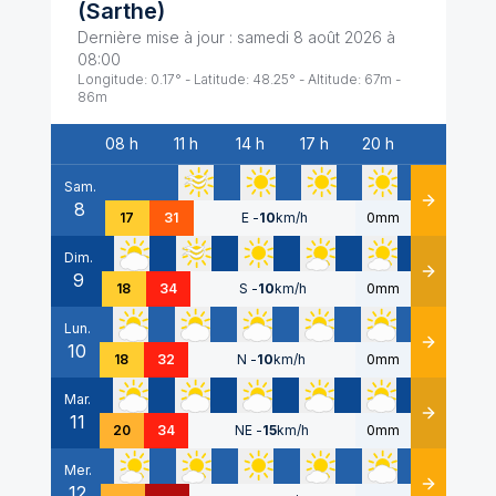
(
Sarthe
)
Dernière mise à jour :
samedi 8 août 2026 à
08:00
Longitude:
0.17
° - Latitude:
48.25
° - Altitude:
67
m -
86
m
08 h
11 h
14 h
17 h
20 h
Date
Sam.
8
Détails
17
31
E
-
10
km/h
0mm
Dim.
9
Détails
18
34
S
-
10
km/h
0mm
Lun.
10
Détails
18
32
N
-
10
km/h
0mm
Mar.
11
Détails
20
34
NE
-
15
km/h
0mm
Mer.
12
Détails