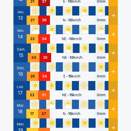
21
37
E
-
10
km/h
0mm
Jeu.
13
Détails
21
36
N
-
10
km/h
0mm
Ven.
14
Détails
22
34
NE
-
10
km/h
0mm
Sam.
15
Détails
24
35
NE
-
10
km/h
0mm
Dim.
16
Détails
25
34
E
-
15
km/h
0mm
Lun.
17
Détails
22
31
NE
-
15
km/h
0mm
Mar.
18
Détails
17
27
N
-
15
km/h
0mm
Mer.
19
Détails