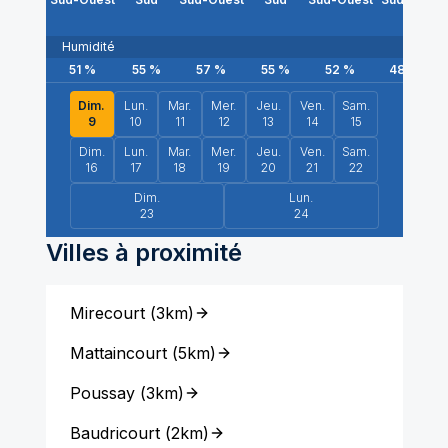
Humidité
51
%
55
%
57
%
55
%
52
%
48
%
Dim.
Lun.
Mar.
Mer.
Jeu.
Ven.
Sam.
9
10
11
12
13
14
15
Dim.
Lun.
Mar.
Mer.
Jeu.
Ven.
Sam.
16
17
18
19
20
21
22
Dim.
Lun.
23
24
Villes à proximité
Mirecourt
(
3km
)
Mattaincourt
(
5km
)
Poussay
(
3km
)
Baudricourt
(
2km
)