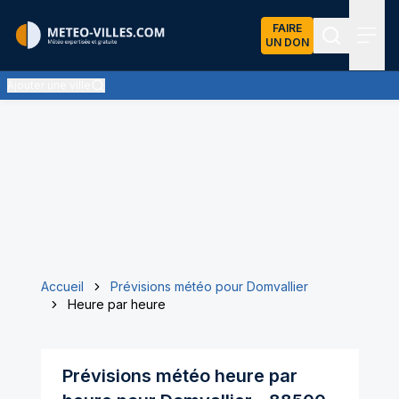
FAIRE
UN DON
Recherch
Menu
Ajouter une ville
Accueil
Prévisions météo pour Domvallier
Heure par heure
Prévisions météo heure par