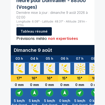
heure pour
Domvallier
-
88500
(
Vosges
)
Dernière mise à jour :
dimanche 9 août 2026 à
02:00
Longitude:
6.08
° - Latitude:
48.31
° - Altitude:
281
m -
377
m
Tableau résumé
Prévisions météo
non expertisées
Dimanche 9 août
03 h
04 h
05 h
06 h
07 h
08 h
17
°
16
°
16
°
15
°
15
°
18
°
0 mm
0 mm
0 mm
0 mm
0 mm
0 mm
5
km/h
5
km/h
5
km/h
0
km/h
5
km/h
0
km/h
0
Sud-Ouest
Sud
Sud-Ouest
Sud
Sud-Ouest
Sud-Est