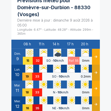
Prévisions météo pour
Domèvre-sur-Durbion
-
88330
(
Vosges
)
Dernière mise à jour :
dimanche 9 août 2026 à
05:00
Longitude:
6.47
° - Latitude:
48.28
° - Altitude:
299
m -
365
m
08 h
11 h
14 h
17 h
20 h
Date
Dim.
9
Détails
15
32
SO
-
10
km/h
Raf. 55
0mm
Lun.
10
Détails
19
33
SO
-
10
km/h
0.2mm
Mar.
11
Détails
18
33
N
-
10
km/h
0mm
Mer.
12
Détails
16
35
NE
-
10
km/h
0mm