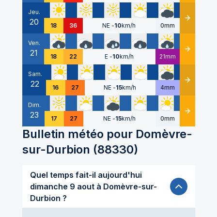
Jeu.
20
Détails
18
36
NE
-
10
km/h
0mm
Ven.
21
Détails
18
22
E
-
10
km/h
21mm
Sam.
22
Détails
16
27
NE
-
15
km/h
4mm
Dim.
23
Détails
17
27
NE
-
15
km/h
0mm
Bulletin météo pour
Domèvre-
sur-Durbion
(
88330
)
Quel temps fait-il aujourd'hui
dimanche 9 aout à Domèvre-sur-
Durbion ?