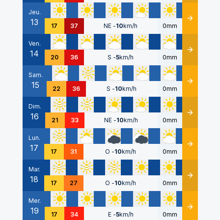
Jeu.
13
Détails
17
37
NE
-
10
km/h
0mm
Ven.
14
Détails
20
36
S
-
5
km/h
0mm
Sam.
15
Détails
22
36
S
-
10
km/h
0mm
Dim.
16
Détails
21
33
NE
-
10
km/h
0mm
Lun.
17
Détails
17
31
O
-
10
km/h
0mm
Mar.
18
Détails
17
27
O
-
10
km/h
0mm
Mer.
19
Détails
17
34
E
-
5
km/h
0mm