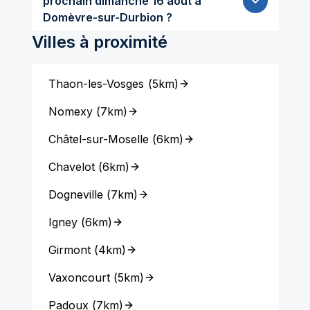
prochain dimanche 16 aout à
Domèvre-sur-Durbion ?
Villes à proximité
Thaon-les-Vosges
(
5km
)
Nomexy
(
7km
)
Châtel-sur-Moselle
(
6km
)
Chavelot
(
6km
)
Dogneville
(
7km
)
Igney
(
6km
)
Girmont
(
4km
)
Vaxoncourt
(
5km
)
Padoux
(
7km
)