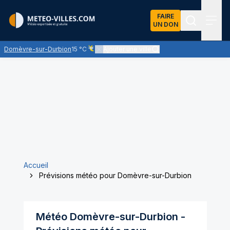
FAIRE
UN DON
Recherch
Menu
Domèvre-sur-Durbion
15 °C
Ajouter une ville
Ciel voilé par des nuages d'altitude, ternissant p
Accueil
Prévisions météo pour Domèvre-sur-Durbion
Météo
Domèvre-sur-Durbion
-