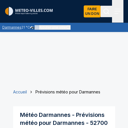
FAIRE
UN DON
Recherch
Menu
Darmannes
21 °C
Ajouter une ville
Pluies faibles ou bruines - intermittentes ou persistantes
Accueil
Prévisions météo pour Darmannes
Météo
Darmannes
- Prévisions
météo pour
Darmannes
-
52700