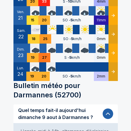
20
33
S
-
10
km/h
4mm
Ven.
21
Détails
15
20
SO
-
5
km/h
11mm
Sam.
22
Détails
18
25
SO
-
5
km/h
0mm
Dim.
23
Détails
19
27
S
-
5
km/h
0mm
Lun.
24
Détails
19
20
SO
-
5
km/h
2mm
Bulletin météo pour
Darmannes
(
52700
)
Quel temps fait-il aujourd'hui
dimanche 9 aout à Darmannes ?