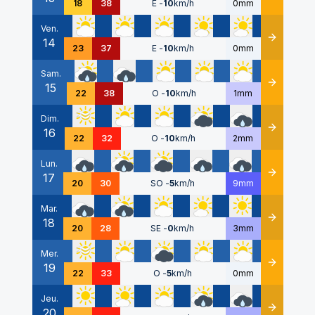
18
38
E
-
10
km/h
0mm
Ven.
14
Détails
23
37
E
-
10
km/h
0mm
Sam.
15
Détails
22
38
O
-
10
km/h
1mm
Dim.
16
Détails
22
32
O
-
10
km/h
2mm
Lun.
17
Détails
20
30
SO
-
5
km/h
9mm
Mar.
18
Détails
20
28
SE
-
0
km/h
3mm
Mer.
19
Détails
22
33
O
-
5
km/h
0mm
Jeu.
20
Détails