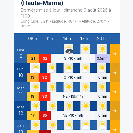
(
Haute-Marne
)
Dernière mise à jour :
dimanche 9 août 2026 à
11:00
Longitude:
5.21
° - Latitude:
48.17
° - Altitude:
270
m -
382
m
08 h
11 h
14 h
17 h
20 h
Date
Dim.
9
Détails
21
32
S
-
10
km/h
0.5mm
Lun.
10
Détails
19
32
O
-
10
km/h
0mm
Mar.
11
Détails
18
33
NE
-
15
km/h
0mm
Mer.
12
Détails
17
35
NE
-
10
km/h
0mm
Jeu.
13
Détails