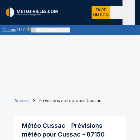
FAIRE
UN DON
Recherch
Menu
Cussac
21 °C
Ajouter une ville
Ciel clair - quasiment pas de nuages et un soleil omniprésent
Accueil
Prévisions météo pour Cussac
Météo
Cussac
- Prévisions
météo pour
Cussac
-
87150