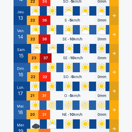
22
34
SO
-
5
km/h
0mm
Jeu.
13
Détails
22
36
S
-
5
km/h
0mm
Ven.
14
Détails
22
36
SE
-
10
km/h
0mm
Sam.
15
Détails
23
37
SE
-
10
km/h
0mm
Dim.
16
Détails
22
32
SO
-
5
km/h
0mm
Lun.
17
Détails
21
31
O
-
5
km/h
0mm
Mar.
18
Détails
20
31
NE
-
10
km/h
0mm
Mer.
19
Détails