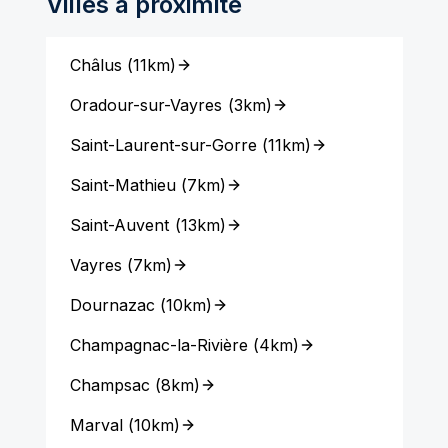
Villes à proximité
Châlus
(
11km
)
Oradour-sur-Vayres
(
3km
)
Saint-Laurent-sur-Gorre
(
11km
)
Saint-Mathieu
(
7km
)
Saint-Auvent
(
13km
)
Vayres
(
7km
)
Dournazac
(
10km
)
Champagnac-la-Rivière
(
4km
)
Champsac
(
8km
)
Marval
(
10km
)