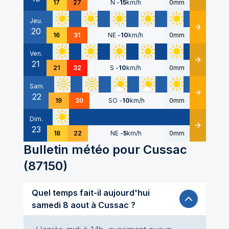
17
27
N
-
15
km/h
0mm
Jeu.
20
Détails
16
31
NE
-
10
km/h
0mm
Ven.
21
Détails
21
32
S
-
10
km/h
0mm
Sam.
22
Détails
19
30
SO
-
10
km/h
0mm
Dim.
23
Détails
18
22
NE
-
5
km/h
0mm
Bulletin météo pour
Cussac
(
87150
)
Quel temps fait-il aujourd'hui
samedi 8 aout à Cussac ?