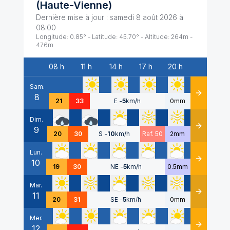
(
Haute-Vienne
)
Dernière mise à jour :
samedi 8 août 2026 à
08:00
Longitude:
0.85
° - Latitude:
45.70
° - Altitude:
264
m -
476
m
08 h
11 h
14 h
17 h
20 h
Date
Sam.
8
Détails
21
33
E
-
5
km/h
0mm
Dim.
9
Détails
20
30
S
-
10
km/h
Raf. 50
2mm
Lun.
10
Détails
19
30
NE
-
5
km/h
0.5mm
Mar.
11
Détails
20
31
SE
-
5
km/h
0mm
Mer.
12
Détails