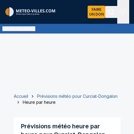
FAIRE
UN DON
Recherch
Menu
Ajouter une ville
Accueil
Prévisions météo pour Curciat-Dongalon
Heure par heure
Prévisions météo heure par