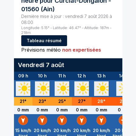
heure pour
Curciat-Dongalon
-
01560
(
Ain
)
Dernière mise à jour :
vendredi 7 août 2026 à
08:00
Longitude:
5.15
° - Latitude:
46.47
° - Altitude:
187
m -
218
m
Tableau résumé
Prévisions météo
non expertisées
Vendredi 7 août
09 h
10 h
11 h
12 h
13 h
14 h
21
°
23
°
25
°
27
°
28
°
29
°
0 mm
0 mm
0 mm
0 mm
0 mm
0 mm
15
km/h
20
km/h
20
km/h
20
km/h
20
km/h
20
km/h
Nord
Nord
Nord
Nord
Nord
Nord-Ouest