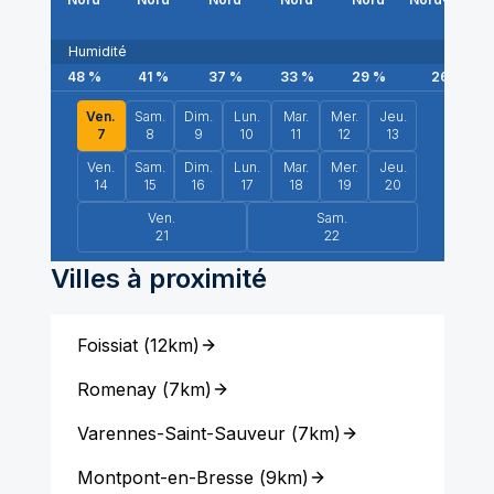
Humidité
48
%
41
%
37
%
33
%
29
%
26
%
Ven.
Sam.
Dim.
Lun.
Mar.
Mer.
Jeu.
7
8
9
10
11
12
13
Ven.
Sam.
Dim.
Lun.
Mar.
Mer.
Jeu.
14
15
16
17
18
19
20
Ven.
Sam.
21
22
Villes à proximité
Foissiat
(
12km
)
Romenay
(
7km
)
Varennes-Saint-Sauveur
(
7km
)
Montpont-en-Bresse
(
9km
)