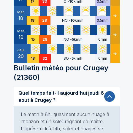
17
33
O
-
10
km/h
0.5mm
Mar.
18
Détails
18
28
NO
-
10
km/h
0.5mm
Mer.
19
Détails
15
28
NO
-
5
km/h
0mm
Jeu.
20
Détails
18
32
SO
-
5
km/h
0mm
Bulletin météo pour
Crugey
(
21360
)
Quel temps fait-il aujourd'hui jeudi 6
aout à Crugey ?
Le matin à 8h, quasiment aucun nuage à
l’horizon et un soleil régnant en maître.
L'après-midi à 14h, soleil et nuages se