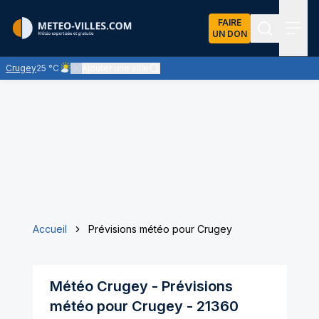
FAIRE
UN DON
Recherch
Menu
Crugey
25 °C
Ajouter une ville
Ciel peu nuageux - le soleil domine largement
Accueil
Prévisions météo pour Crugey
Météo
Crugey
- Prévisions
météo pour
Crugey
-
21360