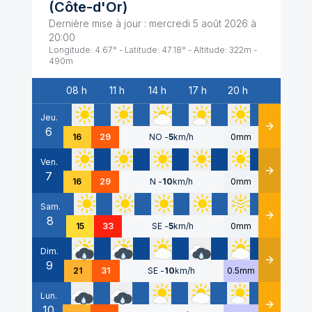
(
Côte-d'Or
)
Dernière mise à jour :
mercredi 5 août 2026 à
20:00
Longitude:
4.67
° - Latitude:
47.18
° - Altitude:
322
m -
490
m
08 h
11 h
14 h
17 h
20 h
Date
Jeu.
6
Détails
16
29
NO
-
5
km/h
0mm
Ven.
7
Détails
16
29
N
-
10
km/h
0mm
Sam.
8
Détails
15
33
SE
-
5
km/h
0mm
Dim.
9
Détails
21
31
SE
-
10
km/h
0.5mm
Lun.
10
Détails