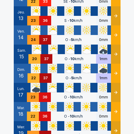
22
33
SE
-
10
km/h
0mm
Jeu.
13
Détails
23
36
S
-
10
km/h
0mm
Ven.
14
Détails
24
37
O
-
5
km/h
0mm
Sam.
15
Détails
20
37
O
-
10
km/h
1mm
Dim.
16
Détails
22
37
O
-
5
km/h
1mm
Lun.
17
Détails
23
36
O
-
10
km/h
0mm
Mar.
18
Détails
22
36
O
-
10
km/h
0mm
Mer.
19
Détails