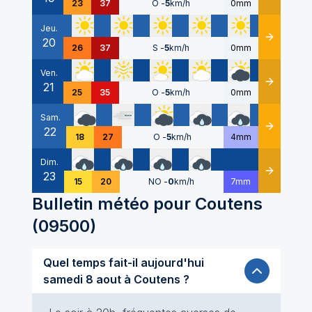
23
37
O
-
5
km/h
0mm
Jeu.
20
Détails
26
37
S
-
5
km/h
0mm
Ven.
21
Détails
25
35
O
-
5
km/h
0mm
Sam.
22
Détails
18
27
O
-
5
km/h
4mm
Dim.
23
Détails
15
20
NO
-
0
km/h
7mm
Bulletin météo pour
Coutens
(
09500
)
Quel temps fait-il aujourd'hui
samedi 8 aout à Coutens ?