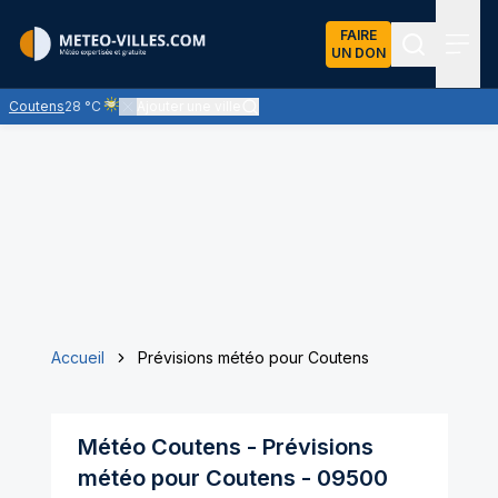
FAIRE
UN DON
Recherch
Menu
Coutens
28 °C
Ajouter une ville
Ciel voilé par des nuages d'altitude, ternissant plus ou moins 
Accueil
Prévisions météo pour Coutens
Météo
Coutens
- Prévisions
météo pour
Coutens
-
09500