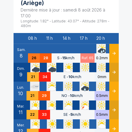
(
Ariège
)
Dernière mise à jour :
samedi 8 août 2026 à
17:00
Longitude:
1.82
° - Latitude:
43.07
° - Altitude:
278
m -
480
m
08 h
11 h
14 h
17 h
20 h
Date
Sam.
8
Détails
26
28
S
-
15
km/h
Raf. 65
0.2mm
Dim.
9
Détails
21
34
E
-
10
km/h
0mm
Lun.
10
Détails
21
29
NO
-
10
km/h
0.5mm
Mar.
11
Détails
22
33
SE
-
5
km/h
0.5mm
Mer.
12
Détails