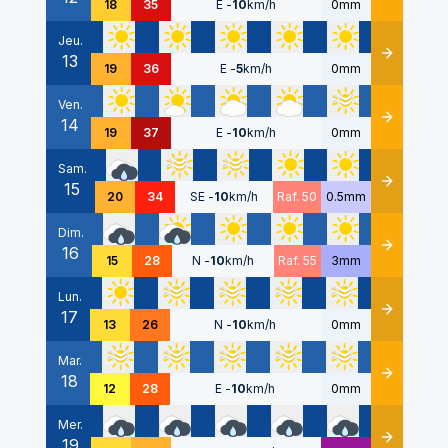
18
35
E
-
10
km/h
0mm
Jeu.
13
Détails
19
36
E
-
5
km/h
0mm
Ven.
14
Détails
19
37
E
-
10
km/h
0mm
Sam.
15
Détails
20
34
SE
-
10
km/h
Raf. 50
0.5mm
Dim.
16
Détails
15
28
N
-
10
km/h
Raf. 55
3mm
Lun.
17
Détails
13
26
N
-
10
km/h
0mm
Mar.
18
Détails
12
28
E
-
10
km/h
0mm
Mer.
19
Détails