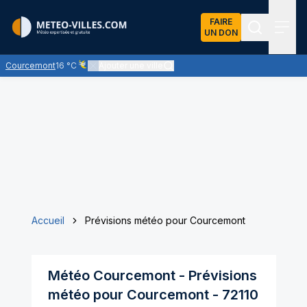
FAIRE
UN DON
Recherch
Menu
Courcemont
16 °C
Ajouter une ville
Ciel voilé par des nuages d'altitude, ternissant plus ou moi
Accueil
Prévisions météo pour Courcemont
Météo
Courcemont
- Prévisions
météo pour
Courcemont
-
72110