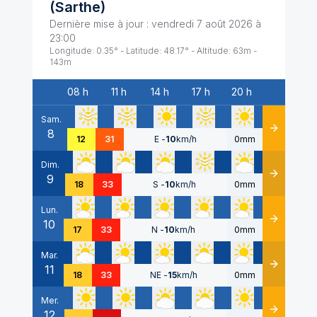
(
Sarthe
)
Dernière mise à jour :
vendredi 7 août 2026 à
23:00
Longitude:
0.35
° - Latitude:
48.17
° - Altitude:
63
m -
143
m
08 h
11 h
14 h
17 h
20 h
Date
Sam.
8
Détails
12
31
E
-
10
km/h
0mm
Dim.
9
Détails
18
33
S
-
10
km/h
0mm
Lun.
10
Détails
17
33
N
-
10
km/h
0mm
Mar.
11
Détails
18
33
NE
-
15
km/h
0mm
Mer.
12
Détails