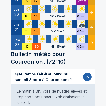
15
22
NO
-
15
km/h
22mm
Jeu.
20
Détails
12
24
NO
-
15
km/h
0.5mm
Ven.
21
Détails
11
24
S
-
10
km/h
0.5mm
Sam.
22
Détails
12
30
NE
-
15
km/h
0.5mm
Bulletin météo pour
Courcemont
(
72110
)
Quel temps fait-il aujourd'hui
samedi 8 aout à Courcemont ?
Le matin à 8h, voile de nuages élevés et
trop épais pour apercevoir distinctement
le soleil.