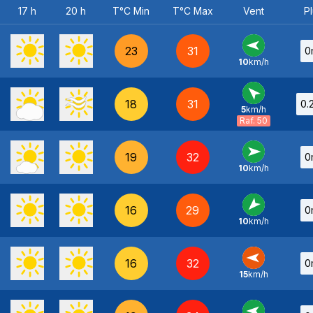
17 h
20 h
T°C Min
T°C Max
Vent
Pl
23
31
0
10
km/h
E
-
18
31
0.
5
km/h
SE
-
Raf. 50
19
32
0
10
km/h
O
-
16
29
0
10
km/h
NE
-
16
32
0
15
km/h
E
-