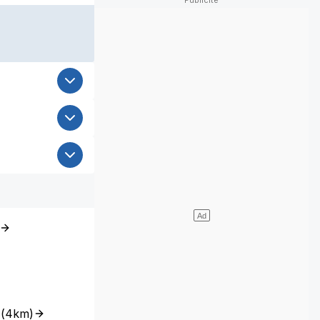
(
4km
)