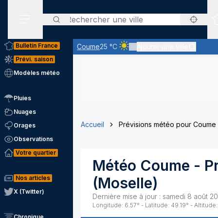
Rechercher
Menu secondaire
Bulletin France
Coume
25 °C
Ajouter une ville
Ciel clair - quasiment pas de n
Prévi. saison
Modèles météo
Pluies
Nuages
Accueil
Prévisions météo pour Coume
Orages
Observations
Votre quartier
Météo
Coume
- P
Nos articles
(
Moselle
)
X (Twitter)
Dernière mise à jour :
samedi 8 août 20
Longitude:
6.57
° - Latitude:
49.19
° - Altitude:
Chronique