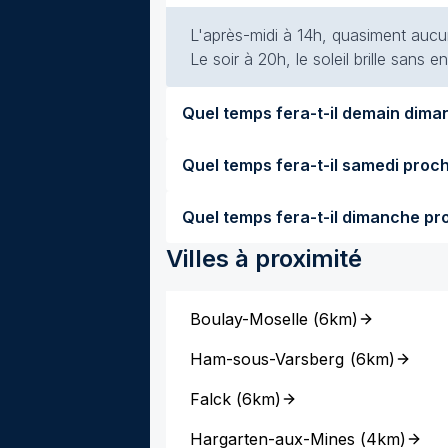
L'après-midi à 14h, quasiment aucun
Le soir à 20h, le soleil brille sans
Villes à proximité
Boulay-Moselle
(
6km
)
Ham-sous-Varsberg
(
6km
)
Falck
(
6km
)
Hargarten-aux-Mines
(
4km
)