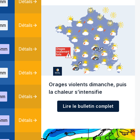
mm
Détails
mm
Détails
5mm
Détails
mm
Détails
Orages violents dimanche, puis
la chaleur s’intensifie
mm
Détails
Lire le bulletin complet
5mm
Détails