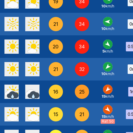
19
34
0
10
km/h
E
-
21
34
0
10
km/h
E
-
20
34
0.
5
km/h
NO
-
21
32
0
10
km/h
NE
-
16
25
1
15
km/h
NE
-
15
21
0.
15
km/h
NO
-
Raf. 50