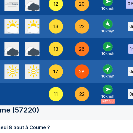
12
20
0.
10
km/h
O
-
13
22
0
10
km/h
NO
-
13
26
1
10
km/h
NE
-
17
28
0
10
km/h
SO
-
11
22
0
10
km/h
O
-
Raf. 50
ume
(
57220
)
Quel temps fait-il aujourd'hui samedi 8 aout à Coume ?