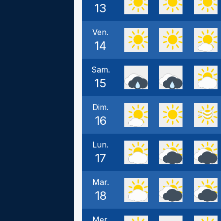
13
Ven.
14
Sam.
15
Dim.
16
Lun.
17
Mar.
18
Mer.