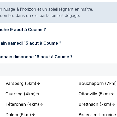
 nuage à l’horizon et un soleil régnant en maître.
 encombre dans un ciel parfaitement dégagé.
Quel temps fera-t-il demain dimanche 9 aout à Coume ?
Quel temps fera-t-il samedi prochain samedi 15 aout à Coume ?
Quel temps fera-t-il dimanche prochain dimanche 16 aout à Coume ?
Varsberg
(
5km
)
Boucheporn
(
7km
)
Guerting
(
4km
)
Ottonville
(
5km
)
Téterchen
(
4km
)
Brettnach
(
7km
)
Dalem
(
6km
)
Bisten-en-Lorraine