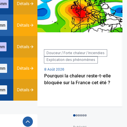
5mm
Détails
mm
Détails
mm
Détails
Douceur / Forte chaleur / Incendies
Explication des phénomènes
mm
Détails
8 Août 2026
Pourquoi la chaleur reste-t-elle
bloquée sur la France cet été ?
mm
Détails
0
1
2
3
4
5