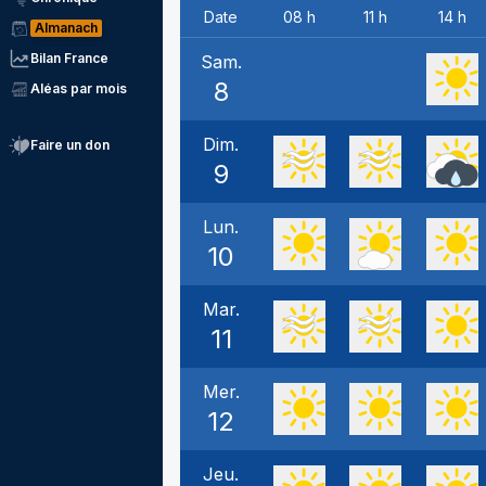
Date
08 h
11 h
14 h
Almanach
Bilan France
Sam.
8
Aléas par mois
Dim.
Faire un don
9
Lun.
10
Mar.
11
Mer.
12
Jeu.