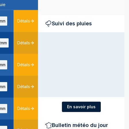
uie
mm
Détails
Suivi des pluies
2mm
Détails
mm
Détails
mm
Détails
En savoir plus
mm
Détails
Bulletin météo du jour