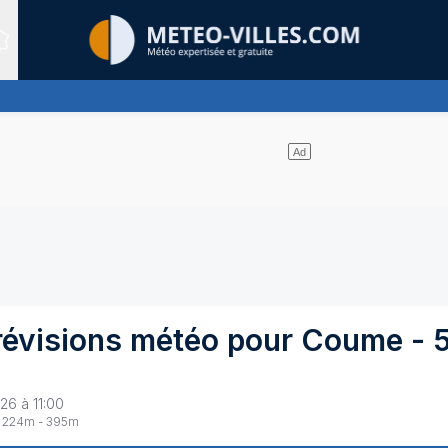
Sites expertis&eacute;s
uages et un soleil omniprésent
révisions météo pour
Coume
-
26 à 11:00
224
m -
395
m