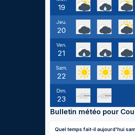
19
Jeu.
20
Ven.
21
Sam.
22
Dim.
23
Bulletin météo pour
Co