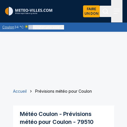
FAIRE
UN DON
Recherch
Menu
Coulon
34 °C
Ajouter une ville
Ciel clair - quasiment pas de nuages et un soleil omniprésent
Accueil
Prévisions météo pour Coulon
Météo
Coulon
- Prévisions
météo pour
Coulon
-
79510