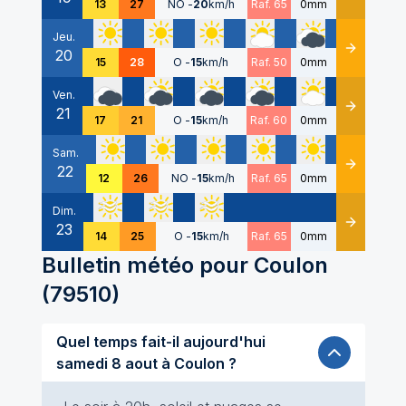
13
27
NO
-
20
km/h
Raf. 65
0mm
Jeu.
20
Détails
15
28
O
-
15
km/h
Raf. 50
0mm
Ven.
21
Détails
17
21
O
-
15
km/h
Raf. 60
0mm
Sam.
22
Détails
12
26
NO
-
15
km/h
Raf. 65
0mm
Dim.
23
Détails
14
25
O
-
15
km/h
Raf. 65
0mm
Bulletin météo pour
Coulon
(
79510
)
Quel temps fait-il aujourd'hui
samedi 8 aout à Coulon ?