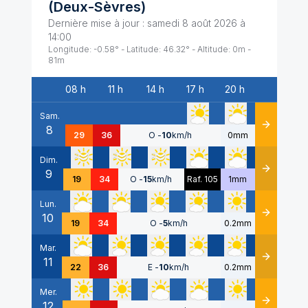
(
Deux-Sèvres
)
Dernière mise à jour :
samedi 8 août 2026 à
14:00
Longitude:
-0.58
° - Latitude:
46.32
° - Altitude:
0
m -
81
m
08 h
11 h
14 h
17 h
20 h
Date
Sam.
8
Détails
29
36
O
-
10
km/h
0mm
Dim.
9
Détails
19
34
O
-
15
km/h
Raf. 105
1mm
Lun.
10
Détails
19
34
O
-
5
km/h
0.2mm
Mar.
11
Détails
22
36
E
-
10
km/h
0.2mm
Mer.
12
Détails