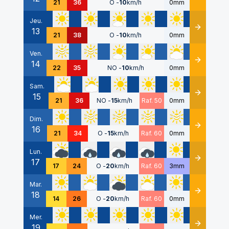
21
36
O
-
10
km/h
0mm
Jeu.
13
Détails
21
38
O
-
10
km/h
0mm
Ven.
14
Détails
22
35
NO
-
10
km/h
0mm
Sam.
15
Détails
21
36
NO
-
15
km/h
Raf. 50
0mm
Dim.
16
Détails
21
34
O
-
15
km/h
Raf. 60
0mm
Lun.
17
Détails
17
24
O
-
20
km/h
Raf. 60
3mm
Mar.
18
Détails
14
26
O
-
20
km/h
Raf. 60
0mm
Mer.
19
Détails