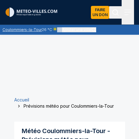
FAIRE
UN DON
Recherch
Menu
Coulommiers-la-Tour
26 °C
Ajouter une ville
Ciel clair - quasiment pas de nuages et un sole
Accueil
Prévisions météo pour Coulommiers-la-Tour
Météo
Coulommiers-la-Tour
-