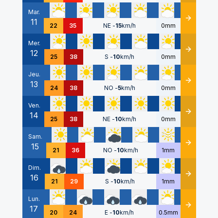
Mar.
11
Détails
22
35
NE
-
15
km/h
0mm
Mer.
12
Détails
25
38
S
-
10
km/h
0mm
Jeu.
13
Détails
24
38
NO
-
5
km/h
0mm
Ven.
14
Détails
25
38
NE
-
10
km/h
0mm
Sam.
15
Détails
21
36
NO
-
10
km/h
1mm
Dim.
16
Détails
21
29
S
-
10
km/h
1mm
Lun.
17
Détails
20
24
E
-
10
km/h
0.5mm