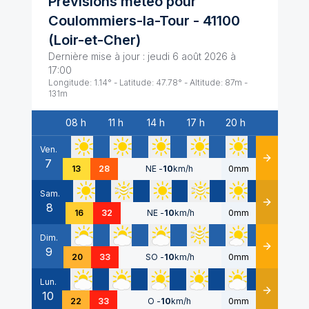
Prévisions météo pour
Coulommiers-la-Tour
-
41100
(
Loir-et-Cher
)
Dernière mise à jour :
jeudi 6 août 2026 à
17:00
Longitude:
1.14
° - Latitude:
47.78
° - Altitude:
87
m -
131
m
08 h
11 h
14 h
17 h
20 h
Date
Ven.
7
Détails
13
28
NE
-
10
km/h
0mm
Sam.
8
Détails
16
32
NE
-
10
km/h
0mm
Dim.
9
Détails
20
33
SO
-
10
km/h
0mm
Lun.
10
Détails
22
33
O
-
10
km/h
0mm