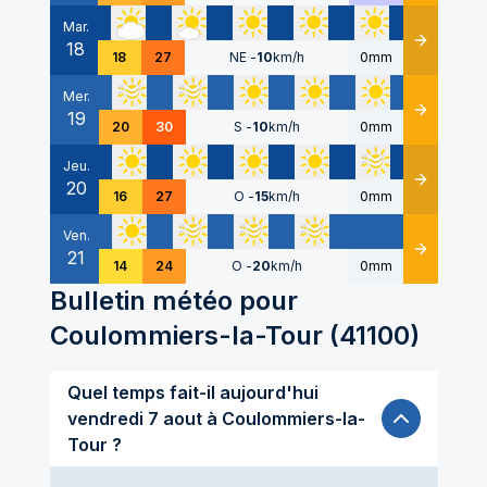
Mar.
18
Détails
18
27
NE
-
10
km/h
0mm
Mer.
19
Détails
20
30
S
-
10
km/h
0mm
Jeu.
20
Détails
16
27
O
-
15
km/h
0mm
Ven.
21
Détails
14
24
O
-
20
km/h
0mm
Bulletin météo pour
Coulommiers-la-Tour
(
41100
)
Quel temps fait-il aujourd'hui
vendredi 7 aout à Coulommiers-la-
Tour ?