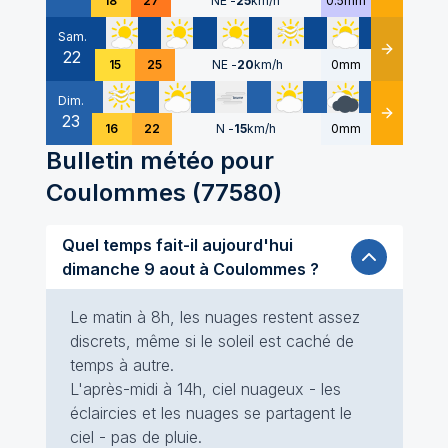
18
27
NE
-
25
km/h
0.5mm
Sam.
22
Détails
15
25
NE
-
20
km/h
0mm
Dim.
23
Détails
16
22
N
-
15
km/h
0mm
Bulletin météo pour
Coulommes
(
77580
)
Quel temps fait-il aujourd'hui
dimanche 9 aout à Coulommes ?
Le matin à 8h, les nuages restent assez
discrets, même si le soleil est caché de
temps à autre.
L'après-midi à 14h, ciel nuageux - les
éclaircies et les nuages se partagent le
ciel - pas de pluie.