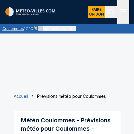
FAIRE
UN DON
Recherch
Menu
Coulommes
17 °C
Ajouter une ville
Ciel voilé par des nuages d'altitude, ternissant plus ou moi
Accueil
Prévisions météo pour Coulommes
Météo
Coulommes
- Prévisions
météo pour
Coulommes
-