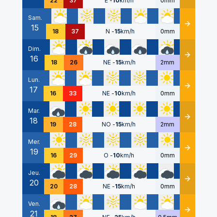
22
37
E
-
10
km/h
0mm
Sam.
15
Détails
18
37
N
-
15
km/h
0mm
Dim.
16
Détails
18
26
NE
-
15
km/h
2mm
Lun.
17
Détails
16
33
NE
-
10
km/h
0mm
Mar.
18
Détails
19
28
NO
-
15
km/h
2mm
Mer.
19
Détails
16
29
O
-
10
km/h
0mm
Jeu.
20
Détails
20
28
NE
-
15
km/h
0mm
Ven.
21
Détails