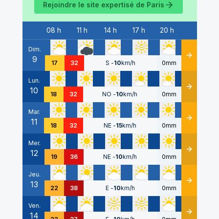
Rejoindre le site expertisé de
Paris
08 h
11 h
14 h
17 h
20 h
Date
Dim.
9
Détails
17
32
S
-
10
km/h
0mm
Lun.
10
Détails
18
32
NO
-
10
km/h
0mm
Mar.
11
Détails
18
32
NE
-
15
km/h
0mm
Mer.
12
Détails
19
36
NE
-
10
km/h
0mm
Jeu.
13
Détails
22
38
E
-
10
km/h
0mm
Ven.
14
Détails