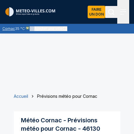
FAIRE
UN DON
Recherch
Menu
Cornac
35 °C
Ajouter une ville
Ciel voilé par des nuages d'altitude, ternissant plus ou moins l'
Accueil
Prévisions météo pour Cornac
Météo
Cornac
- Prévisions
météo pour
Cornac
-
46130