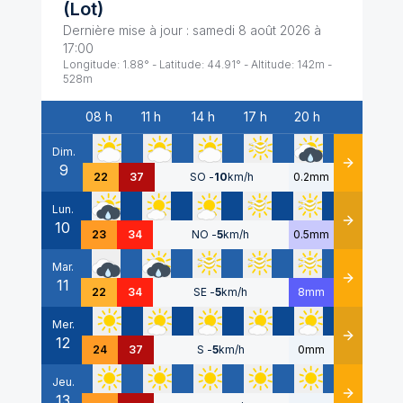
(
Lot
)
Dernière mise à jour :
samedi 8 août 2026 à
17:00
Longitude:
1.88
° - Latitude:
44.91
° - Altitude:
142
m -
528
m
08 h
11 h
14 h
17 h
20 h
Date
Dim.
9
Détails
22
37
SO
-
10
km/h
0.2mm
Lun.
10
Détails
23
34
NO
-
5
km/h
0.5mm
Mar.
11
Détails
22
34
SE
-
5
km/h
8mm
Mer.
12
Détails
24
37
S
-
5
km/h
0mm
Jeu.
13
Détails