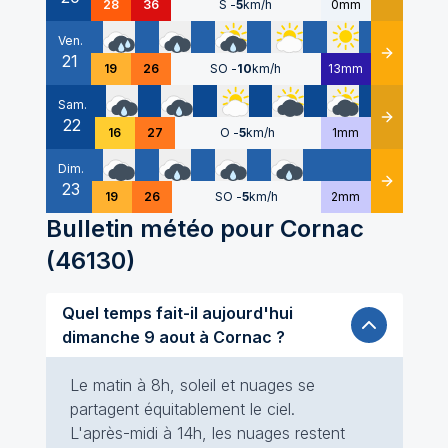
28
36
S
-
5
km/h
0mm
Ven.
21
Détails
19
26
SO
-
10
km/h
13mm
Sam.
22
Détails
16
27
O
-
5
km/h
1mm
Dim.
23
Détails
19
26
SO
-
5
km/h
2mm
Bulletin météo pour
Cornac
(
46130
)
Quel temps fait-il aujourd'hui
dimanche 9 aout à Cornac ?
Le matin à 8h, soleil et nuages se
partagent équitablement le ciel.
L'après-midi à 14h, les nuages restent