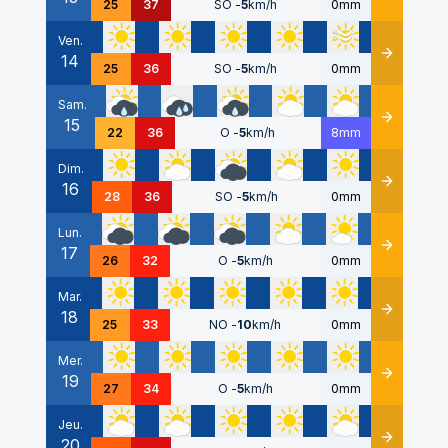
25
37
SO
-
5
km/h
0mm
Ven.
14
Détails
25
36
SO
-
5
km/h
0mm
Sam.
15
Détails
22
36
O
-
5
km/h
8mm
Dim.
16
Détails
28
36
SO
-
5
km/h
0mm
Lun.
17
Détails
26
32
O
-
5
km/h
0mm
Mar.
18
Détails
25
33
NO
-
10
km/h
0mm
Mer.
19
Détails
27
34
O
-
5
km/h
0mm
Jeu.
20
Détails