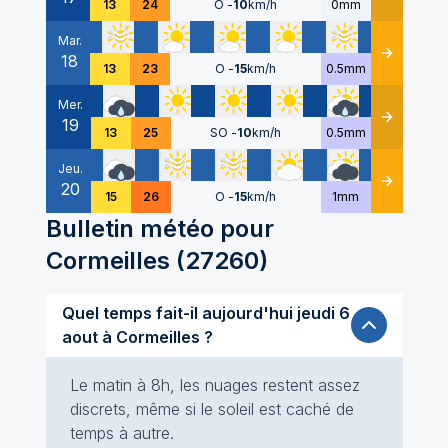
13
24
O
-
10
km/h
0mm
Mar.
18
Détails
13
23
O
-
15
km/h
0.5mm
Mer.
19
Détails
13
25
SO
-
10
km/h
0.5mm
Jeu.
20
Détails
15
26
O
-
15
km/h
1mm
Bulletin météo pour
Cormeilles
(
27260
)
Quel temps fait-il aujourd'hui jeudi 6
aout à Cormeilles ?
Le matin à 8h, les nuages restent assez
discrets, même si le soleil est caché de
temps à autre.