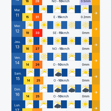
16
28
NO
-
10
km/h
0.5mm
Mar.
11
Détails
15
31
E
-
15
km/h
0.2mm
Mer.
12
Détails
19
33
SE
-
15
km/h
0mm
Jeu.
13
Détails
16
27
NO
-
15
km/h
0mm
Ven.
14
Détails
14
26
O
-
10
km/h
0mm
Sam.
15
Détails
14
25
O
-
10
km/h
0mm
Dim.
16
Détails
14
25
O
-
10
km/h
0mm
Lun.
17
Détails