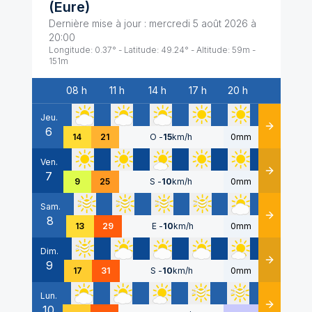
(
Eure
)
Dernière mise à jour :
mercredi 5 août 2026 à
20:00
Longitude:
0.37
° - Latitude:
49.24
° - Altitude:
59
m -
151
m
08 h
11 h
14 h
17 h
20 h
Date
Jeu.
6
Détails
14
21
O
-
15
km/h
0mm
Ven.
7
Détails
9
25
S
-
10
km/h
0mm
Sam.
8
Détails
13
29
E
-
10
km/h
0mm
Dim.
9
Détails
17
31
S
-
10
km/h
0mm
Lun.
10
Détails