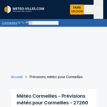
FAIRE
UN DON
Recherch
Menu
Cormeilles
19 °C
Ajouter une ville
Ciel clair - quasiment pas de nuages et un soleil omniprés
Accueil
Prévisions météo pour Cormeilles
Météo
Cormeilles
- Prévisions
météo pour
Cormeilles
-
27260