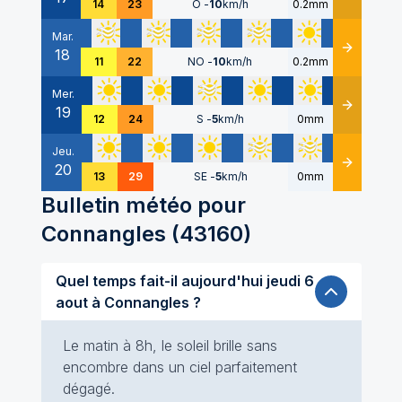
14
23
O
-
10
km/h
0.2mm
Mar.
18
Détails
11
22
NO
-
10
km/h
0.2mm
Mer.
19
Détails
12
24
S
-
5
km/h
0mm
Jeu.
20
Détails
13
29
SE
-
5
km/h
0mm
Bulletin météo pour
Connangles
(
43160
)
Quel temps fait-il aujourd'hui jeudi 6
aout à Connangles ?
Le matin à 8h, le soleil brille sans
encombre dans un ciel parfaitement
dégagé.