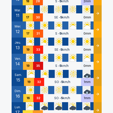
18
28
S
-
5
km/h
2mm
Mar.
11
Détails
17
30
SE
-
5
km/h
0mm
Mer.
12
Détails
17
31
S
-
5
km/h
0mm
Jeu.
13
Détails
19
33
SE
-
5
km/h
0mm
Ven.
14
Détails
19
35
S
-
5
km/h
0mm
Sam.
15
Détails
19
32
SO
-
5
km/h
1mm
Dim.
16
Détails
16
32
SO
-
5
km/h
1mm
Lun.
17
Détails