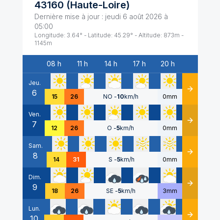
43160
(
Haute-Loire
)
Dernière mise à jour :
jeudi 6 août 2026 à
05:00
Longitude:
3.64
° - Latitude:
45.29
° - Altitude:
873
m -
1145
m
08 h
11 h
14 h
17 h
20 h
Date
Jeu.
6
Détails
15
26
NO
-
10
km/h
0mm
Ven.
7
Détails
12
26
O
-
5
km/h
0mm
Sam.
8
Détails
14
31
S
-
5
km/h
0mm
Dim.
9
Détails
18
26
SE
-
5
km/h
3mm
Lun.
10
Détails