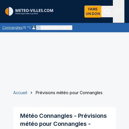
FAIRE
UN DON
Recherch
Menu
Connangles
15 °C
Ajouter une ville
Ciel peu nuageux - les éclaircies dominent largement
Accueil
Prévisions météo pour Connangles
Météo
Connangles
- Prévisions
météo pour
Connangles
-