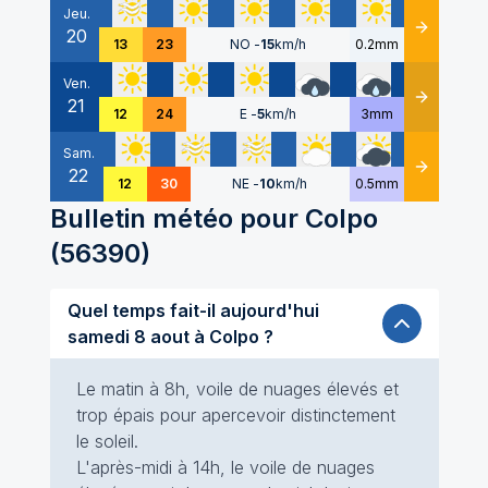
Jeu.
20
Détails
13
23
NO
-
15
km/h
0.2mm
Ven.
21
Détails
12
24
E
-
5
km/h
3mm
Sam.
22
Détails
12
30
NE
-
10
km/h
0.5mm
Bulletin météo pour
Colpo
(
56390
)
Quel temps fait-il aujourd'hui
samedi 8 aout à Colpo ?
Le matin à 8h, voile de nuages élevés et
trop épais pour apercevoir distinctement
le soleil.
L'après-midi à 14h, le voile de nuages