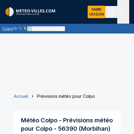
FAIRE
UN DON
Recherch
Menu
Colpo
16 °C
Ajouter une ville
Ciel dégagé - quasiment pas de nuages
Accueil
Prévisions météo pour Colpo
Météo
Colpo
- Prévisions météo
pour
Colpo
-
56390
(
Morbihan
)