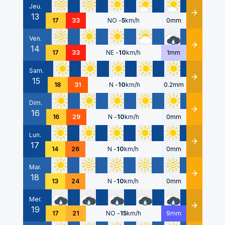
Jeu.
13
Détails
17
33
NO
-
5
km/h
0mm
Ven.
14
Détails
17
33
NE
-
10
km/h
1mm
Sam.
15
Détails
18
31
N
-
10
km/h
0.2mm
Dim.
16
Détails
16
29
N
-
10
km/h
0mm
Lun.
17
Détails
14
26
N
-
10
km/h
0mm
Mar.
18
Détails
13
24
N
-
10
km/h
0mm
Mer.
19
Détails
17
21
NO
-
15
km/h
9mm