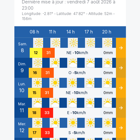
Dernière mise à jour :
vendredi 7 août 2026 à
23:00
Longitude:
-2.81
° - Latitude:
47.82
° - Altitude:
52
m -
156
m
08 h
11 h
14 h
17 h
20 h
Date
Sam.
8
Détails
12
31
NE
-
10
km/h
0mm
Dim.
9
Détails
16
31
O
-
5
km/h
0mm
Lun.
10
Détails
15
31
NE
-
10
km/h
0mm
Mar.
11
Détails
18
33
E
-
10
km/h
0mm
Mer.
12
Détails
17
33
S
-
5
km/h
0mm