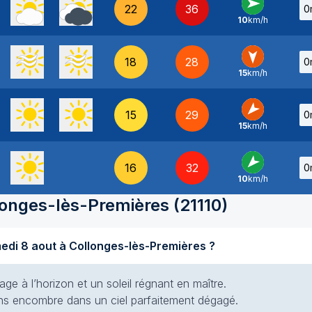
22
36
0
10
km/h
O
-
18
28
0
15
km/h
N
-
15
29
0
15
km/h
NE
-
16
32
0
10
km/h
NE
-
longes-lès-Premières
(
21110
)
Quel temps fait-il aujourd'hui samedi 8 aout à Collonges-lès-Premières ?
e à l’horizon et un soleil régnant en maître.
 sans encombre dans un ciel parfaitement dégagé.