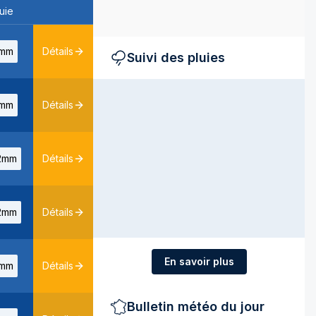
uie
mm
Détails
Suivi des pluies
mm
Détails
2mm
Détails
2mm
Détails
En savoir plus
mm
Détails
Bulletin météo du jour