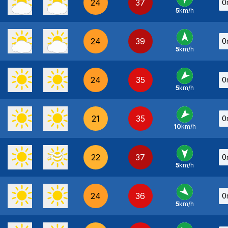
24
37
0
5
km/h
SO
-
24
39
0
5
km/h
S
-
24
35
0
5
km/h
NE
-
21
35
0
10
km/h
NE
-
22
37
0
5
km/h
N
-
24
36
0
5
km/h
NO
-