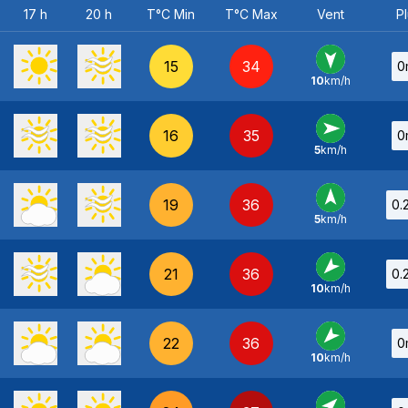
17 h
20 h
T°C Min
T°C Max
Vent
Pl
15
34
0
10
km/h
N
-
16
35
0
5
km/h
O
-
19
36
0.
5
km/h
S
-
21
36
0.
10
km/h
NE
-
22
36
0
10
km/h
NE
-