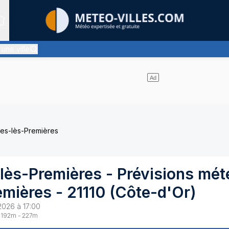
Sites expertis&eacute;s
 une ville
quasiment pas de nuages et un soleil omniprésent
ges-lès-Premières
lès-Premières
- Prévisions mét
emières
-
21110
(
Côte-d'Or
)
2026 à 17:00
192
m -
227
m