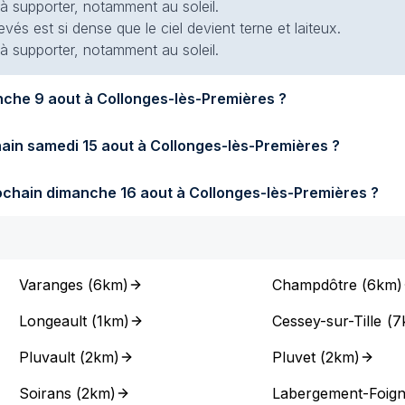
 à supporter, notamment au soleil.
evés est si dense que le ciel devient terne et laiteux.
 à supporter, notamment au soleil.
Quel temps fera-t-il demain dimanche 9 aout à Collonges-lès-Premières ?
Quel temps fera-t-il samedi prochain samedi 15 aout à Collonges-lès-Premières ?
Quel temps fera-t-il dimanche prochain dimanche 16 aout à Collonges-lès-Premières ?
Varanges
(
6km
)
Champdôtre
(
6km
)
Longeault
(
1km
)
Cessey-sur-Tille
(
7
Pluvault
(
2km
)
Pluvet
(
2km
)
Soirans
(
2km
)
Labergement-Foig