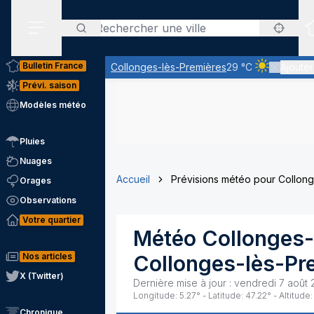
Rechercher
Menu secondaire
Bulletin France
Collonges-lès-Premières
29 °C
Ajouter
Ciel clair - 
Prévi. saison
Modèles météo
Pluies
Nuages
Accueil
Prévisions météo pour Collon
Orages
Observations
Votre quartier
Météo
Collonges-
Nos articles
Collonges-lès-Pr
X (Twitter)
Dernière mise à jour :
vendredi 7 août 
Longitude:
5.27
° - Latitude:
47.22
° - Altitude:
Chronique