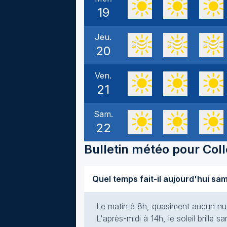
19
Jeu.
20
Ven.
21
Sam.
22
Bulletin météo pour
Col
Le matin à 8h, quasiment aucun nuag
L'après-midi à 14h, le soleil brille