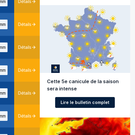
mm
Détails
mm
Détails
mm
Détails
mm
Détails
Cette 5e canicule de la saison
sera intense
mm
Détails
Lire le bulletin complet
mm
Détails