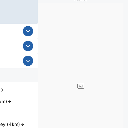
km
)
ney
(
4km
)