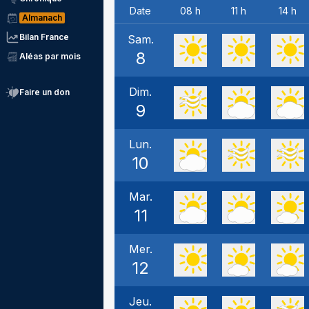
Date
08 h
11 h
14 h
Almanach
Bilan France
Sam.
8
Aléas par mois
Dim.
Faire un don
9
Lun.
10
Mar.
11
Mer.
12
Jeu.