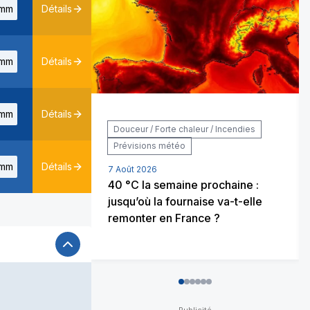
mm
Détails
mm
Détails
mm
Détails
Douceur / Forte chaleur / Incendies
Prévisions météo
mm
Détails
7 Août 2026
40 °C la semaine prochaine :
jusqu’où la fournaise va-t-elle
remonter en France ?
0
1
2
3
4
5