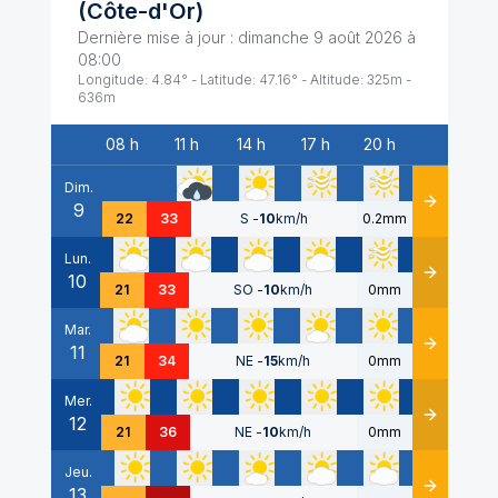
(
Côte-d'Or
)
Dernière mise à jour :
dimanche 9 août 2026 à
08:00
Longitude:
4.84
° - Latitude:
47.16
° - Altitude:
325
m -
636
m
08 h
11 h
14 h
17 h
20 h
Date
Dim.
9
Détails
22
33
S
-
10
km/h
0.2mm
Lun.
10
Détails
21
33
SO
-
10
km/h
0mm
Mar.
11
Détails
21
34
NE
-
15
km/h
0mm
Mer.
12
Détails
21
36
NE
-
10
km/h
0mm
Jeu.
13
Détails