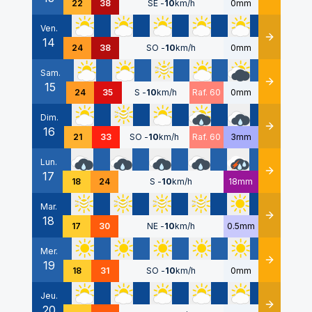
22
38
SE
-
10
km/h
0mm
Ven.
14
Détails
24
38
SO
-
10
km/h
0mm
Sam.
15
Détails
24
35
S
-
10
km/h
Raf. 60
0mm
Dim.
16
Détails
21
33
SO
-
10
km/h
Raf. 60
3mm
Lun.
17
Détails
18
24
S
-
10
km/h
18mm
Mar.
18
Détails
17
30
NE
-
10
km/h
0.5mm
Mer.
19
Détails
18
31
SO
-
10
km/h
0mm
Jeu.
20
Détails