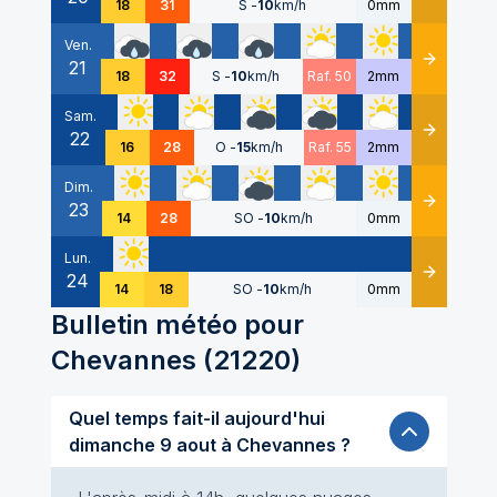
18
31
S
-
10
km/h
0mm
Ven.
21
Détails
18
32
S
-
10
km/h
Raf. 50
2mm
Sam.
22
Détails
16
28
O
-
15
km/h
Raf. 55
2mm
Dim.
23
Détails
14
28
SO
-
10
km/h
0mm
Lun.
24
Détails
14
18
SO
-
10
km/h
0mm
Bulletin météo pour
Chevannes
(
21220
)
Quel temps fait-il aujourd'hui
dimanche 9 aout à Chevannes ?