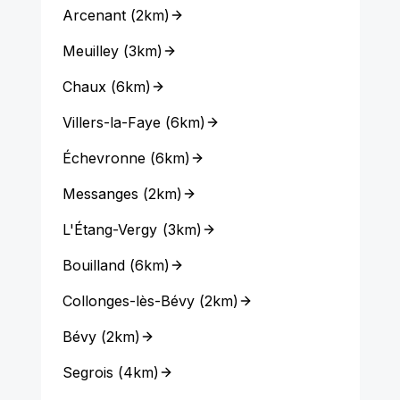
Arcenant
(
2km
)
Meuilley
(
3km
)
Chaux
(
6km
)
Villers-la-Faye
(
6km
)
Échevronne
(
6km
)
Messanges
(
2km
)
L'Étang-Vergy
(
3km
)
Bouilland
(
6km
)
Collonges-lès-Bévy
(
2km
)
Bévy
(
2km
)
Segrois
(
4km
)