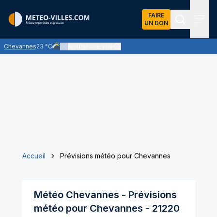
FAIRE
UN DON
Recherch
Menu
Chevannes
23 °C
Ajouter une ville
Ciel très nuageux - les nuages l'emportent sur les éclairci
Accueil
Prévisions météo pour Chevannes
Météo
Chevannes
- Prévisions
météo pour
Chevannes
-
21220