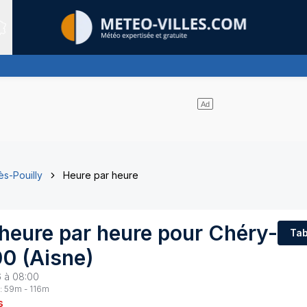
Sites expertis&eacute;s
ès-Pouilly
Heure par heure
 heure par heure pour
Chéry-
Tab
00
(
Aisne
)
6 à 08:00
:
59
m -
116
m
s