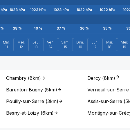
hPa
1023
hPa
1023
hPa
1023
hPa
1022
hPa
1022
hPa
102
%
38
%
40
%
37
%
36
%
35
%
3
Mar.
Mer.
Jeu.
Ven.
Sam.
Dim.
Lun.
Mar.
Mer.
11
12
13
14
15
16
17
18
19
Chambry
(
8km
)
Dercy
(
8km
)
Barenton-Bugny
(
5km
)
Verneuil-sur-Serre
Pouilly-sur-Serre
(
3km
)
Assis-sur-Serre
(
5
Besny-et-Loizy
(
6km
)
Montigny-sur-Créc