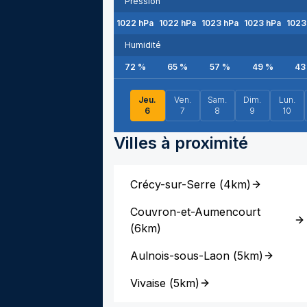
Pression
1022
hPa
1022
hPa
1023
hPa
1023
hPa
1023
Humidité
72
%
65
%
57
%
49
%
43
Jeu.
Ven.
Sam.
Dim.
Lun.
6
7
8
9
10
Villes à proximité
Crécy-sur-Serre
(
4km
)
Couvron-et-Aumencourt
(
6km
)
Aulnois-sous-Laon
(
5km
)
Vivaise
(
5km
)