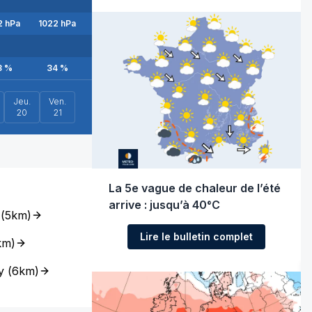
2
hPa
1022
hPa
1023
hPa
1023
hPa
1024
hPa
1024
hPa
3
%
34
%
39
%
46
%
51
%
60
%
Jeu.
Ven.
20
21
La 5e vague de chaleur de l’été
arrive : jusqu’à 40°C
(
5km
)
Lire le bulletin complet
km
)
y
(
6km
)