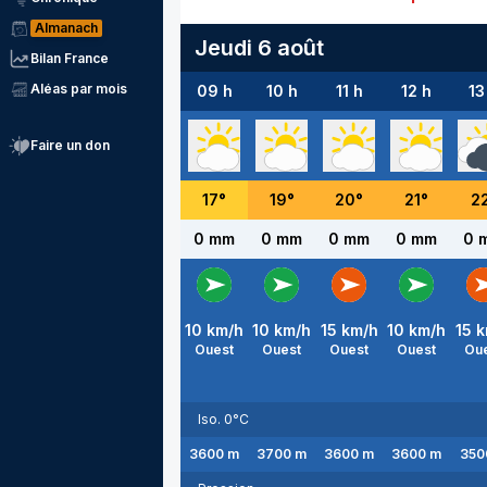
Almanach
Jeudi 6 août
Bilan France
Aléas par mois
09 h
10 h
11 h
12 h
13
Faire un don
17
°
19
°
20
°
21
°
2
0 mm
0 mm
0 mm
0 mm
0 
10
km/h
10
km/h
15
km/h
10
km/h
15
k
Ouest
Ouest
Ouest
Ouest
Ou
Iso. 0°C
3600
m
3700
m
3600
m
3600
m
350