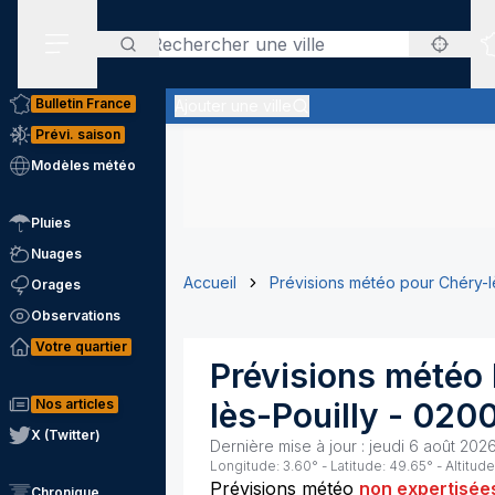
Rechercher
Menu secondaire
Bulletin France
Ajouter une ville
Prévi. saison
Modèles météo
Pluies
Nuages
Accueil
Prévisions météo pour Chéry-l
Orages
Observations
Votre quartier
Prévisions météo
Nos articles
lès-Pouilly
-
020
X (Twitter)
Dernière mise à jour :
jeudi 6 août 202
Longitude:
3.60
° - Latitude:
49.65
° - Altitude
Prévisions météo
non expertisée
Chronique