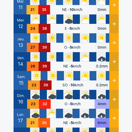
Mar.
11
Détails
21
35
NE
-
10
km/h
0mm
Mer.
12
Détails
24
38
E
-
5
km/h
0mm
Jeu.
13
Détails
27
39
O
-
5
km/h
0mm
Ven.
14
Détails
26
39
NE
-
5
km/h
0.2mm
Sam.
15
Détails
23
39
SO
-
10
km/h
0.2mm
Dim.
16
Détails
23
32
O
-
5
km/h
4mm
Lun.
17
Détails
21
30
NE
-
5
km/h
6mm