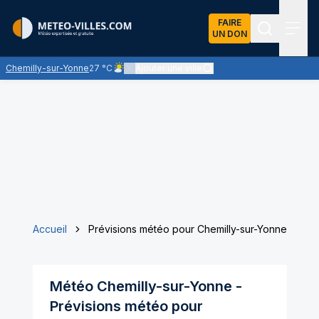
FAIRE
UN DON
Recherch
Menu
Chemilly-sur-Yonne
27 °C
Ajouter une ville
Ciel peu nuageux - le soleil domine largement
Accueil
Prévisions météo pour Chemilly-sur-Yonne
Météo
Chemilly-sur-Yonne
-
Prévisions météo pour