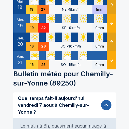
Mar.
18
Détails
18
27
NE
-
5
km/h
1mm
Mer.
19
Détails
19
32
SE
-
0
km/h
0mm
Jeu.
20
Détails
19
29
SO
-
10
km/h
0mm
Ven.
21
Détails
16
25
SO
-
15
km/h
0mm
Bulletin météo pour
Chemilly-
sur-Yonne
(
89250
)
Quel temps fait-il aujourd'hui
vendredi 7 aout à Chemilly-sur-
Yonne ?
Le matin à 8h, quasiment aucun nuage à