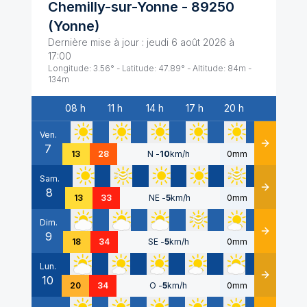
Chemilly-sur-Yonne
-
89250
(
Yonne
)
Dernière mise à jour :
jeudi 6 août 2026 à
17:00
Longitude:
3.56
° - Latitude:
47.89
° - Altitude:
84
m -
134
m
08 h
11 h
14 h
17 h
20 h
Date
Ven.
7
Détails
13
28
N
-
10
km/h
0mm
Sam.
8
Détails
13
33
NE
-
5
km/h
0mm
Dim.
9
Détails
18
34
SE
-
5
km/h
0mm
Lun.
10
Détails
20
34
O
-
5
km/h
0mm