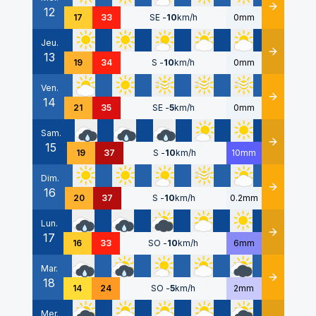
12
Détails
17
33
SE
-
10
km/h
0mm
Jeu.
13
Détails
19
34
S
-
10
km/h
0mm
Ven.
14
Détails
21
35
SE
-
5
km/h
0mm
Sam.
15
Détails
19
37
S
-
10
km/h
10mm
Dim.
16
Détails
20
37
S
-
10
km/h
0.2mm
Lun.
17
Détails
16
33
SO
-
10
km/h
6mm
Mar.
18
Détails
14
24
SO
-
5
km/h
2mm
Mer.