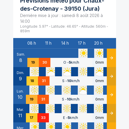
Prévisions météo pour
Chaux-
des-Crotenay
-
39150
(
Jura
)
Dernière mise à jour :
samedi 8 août 2026 à
14:00
Longitude:
5.97
° - Latitude:
46.65
° - Altitude:
560
m -
859
m
08 h
11 h
14 h
17 h
20 h
Date
Sam.
8
Détails
19
30
O
-
5
km/h
0mm
Dim.
9
Détails
18
31
S
-
10
km/h
0mm
Lun.
10
Détails
19
31
S
-
10
km/h
0mm
Mar.
11
Détails
17
33
E
-
5
km/h
0mm
Mer.