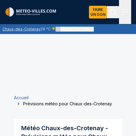
FAIRE
UN DON
Recherch
Menu
Chaux-des-Crotenay
29 °C
Ajouter une ville
Ciel clair - quasiment pas de nuages et un sole
Accueil
Prévisions météo pour Chaux-des-Crotenay
Météo
Chaux-des-Crotenay
-