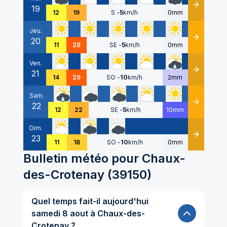
19
Détails
12
19
S
-
5
km/h
0mm
Jeu.
20
Détails
11
28
SE
-
5
km/h
0mm
Ven.
21
Détails
14
29
SO
-
10
km/h
2mm
Sam.
22
Détails
12
22
SE
-
5
km/h
10mm
Dim.
23
Détails
11
18
SO
-
10
km/h
0mm
Bulletin météo pour
Chaux-
des-Crotenay
(
39150
)
Quel temps fait-il aujourd'hui
samedi 8 aout à Chaux-des-
Crotenay ?