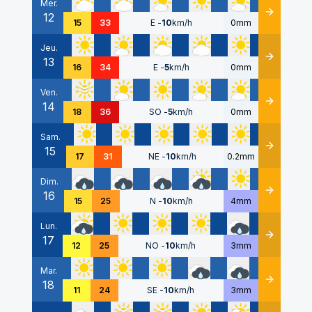
Mer.
12
Détails
15
33
E
-
10
km/h
0mm
Jeu.
13
Détails
16
34
E
-
5
km/h
0mm
Ven.
14
Détails
18
36
SO
-
5
km/h
0mm
Sam.
15
Détails
17
31
NE
-
10
km/h
0.2mm
Dim.
16
Détails
15
25
N
-
10
km/h
4mm
Lun.
17
Détails
12
25
NO
-
10
km/h
3mm
Mar.
18
Détails
11
24
SE
-
10
km/h
3mm