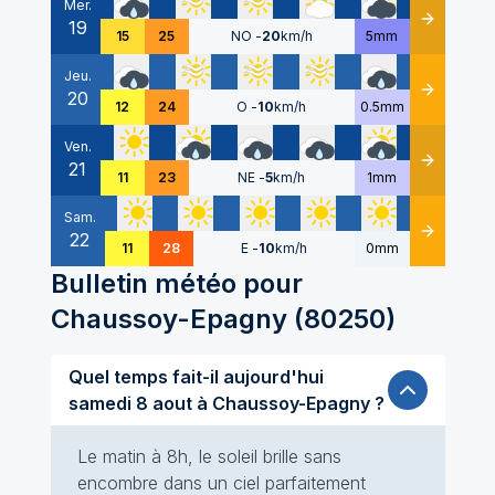
Mer.
19
Détails
15
25
NO
-
20
km/h
5mm
Jeu.
20
Détails
12
24
O
-
10
km/h
0.5mm
Ven.
21
Détails
11
23
NE
-
5
km/h
1mm
Sam.
22
Détails
11
28
E
-
10
km/h
0mm
Bulletin météo pour
Chaussoy-Epagny
(
80250
)
Quel temps fait-il aujourd'hui
samedi 8 aout à Chaussoy-Epagny ?
Le matin à 8h, le soleil brille sans
encombre dans un ciel parfaitement