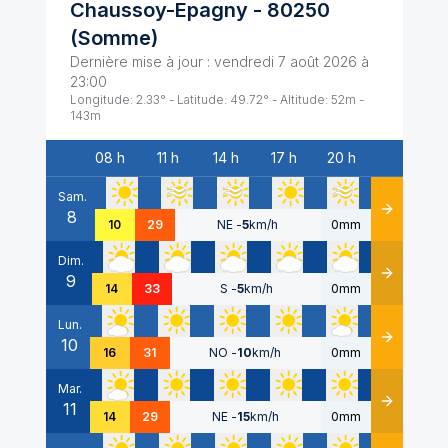
Chaussoy-Epagny
-
80250
(
Somme
)
Dernière mise à jour :
vendredi 7 août 2026 à
23:00
Longitude:
2.33
° - Latitude:
49.72
° - Altitude:
52
m -
143
m
08 h
11 h
14 h
17 h
20 h
Date
Sam.
8
Détails
10
29
NE
-
5
km/h
0mm
Dim.
9
Détails
14
33
S
-
5
km/h
0mm
Lun.
10
Détails
16
31
NO
-
10
km/h
0mm
Mar.
11
Détails
14
29
NE
-
15
km/h
0mm