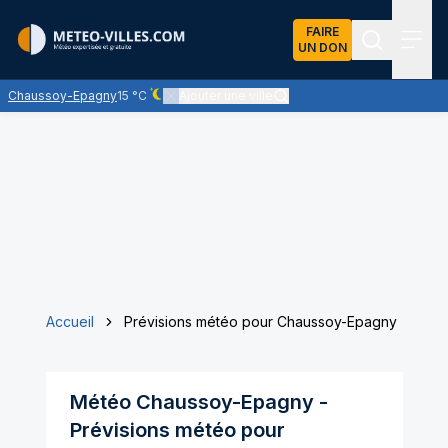
FAIRE
UN DON
Recherch
Menu
Chaussoy-Epagny
15 °C
Ajouter une ville
Ciel dégagé - quasiment pas de nuages
Accueil
Prévisions météo pour Chaussoy-Epagny
Météo
Chaussoy-Epagny
-
Prévisions météo pour