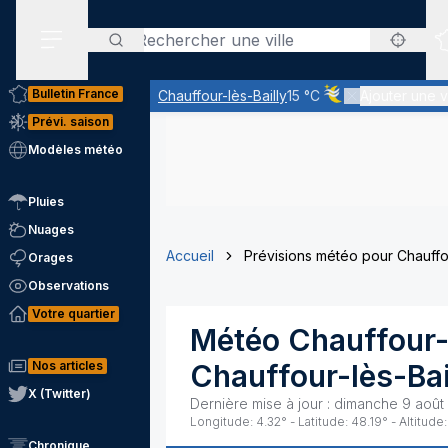
Rechercher
Menu secondaire
Bulletin France
Chauffour-lès-Bailly
15 °C
Ajouter une vi
Ciel voilé par des n
Prévi. saison
Modèles météo
Pluies
Nuages
Accueil
Prévisions météo pour Chauffou
Orages
Observations
Votre quartier
Météo
Chauffour-
Nos articles
Chauffour-lès-Bai
X (Twitter)
Dernière mise à jour :
dimanche 9 août
Longitude:
4.32
° - Latitude:
48.19
° - Altitude:
Chronique