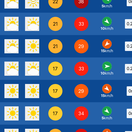
22
38
0
5
km/h
NO
-
21
33
0.
10
km/h
NO
-
21
29
0.
15
km/h
NE
-
17
33
0.
10
km/h
O
-
17
29
0
15
km/h
NO
-
17
34
0
5
km/h
NO
-