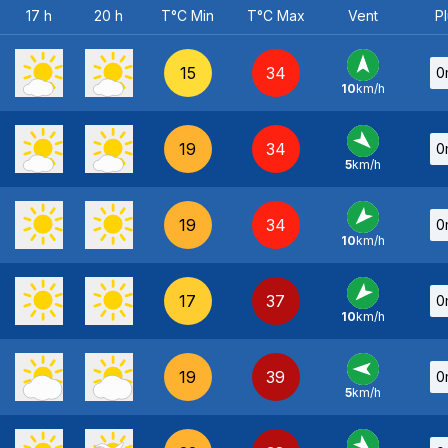
17 h
20 h
T°C Min
T°C Max
Vent
Pl
15
34
0
10
km/h
S
-
19
34
0
5
km/h
NO
-
19
34
0
10
km/h
NE
-
17
37
0
10
km/h
NE
-
19
39
0
5
km/h
E
-