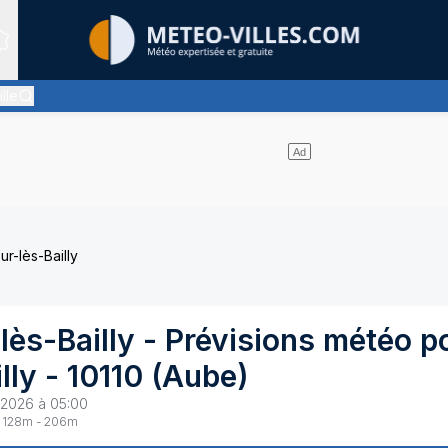
Sites expertis&eacute;s
lle
uages d'altitude, ternissant plus ou moins l'éclat du soleil
r-lès-Bailly
lès-Bailly
- Prévisions météo p
lly
-
10110
(
Aube
)
 2026 à 05:00
128
m -
206
m