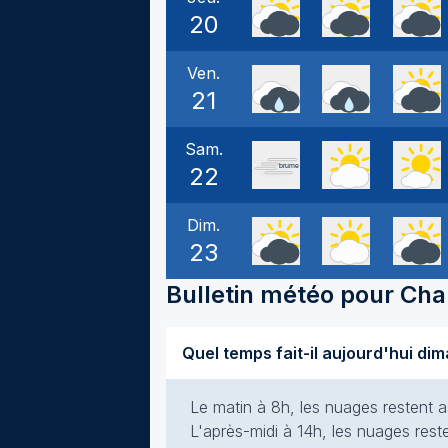
20
Ven.
21
Sam.
22
Dim.
23
Bulletin météo pour
Chau
Le matin à 8h, les nuages restent a
L'après-midi à 14h, les nuages rest