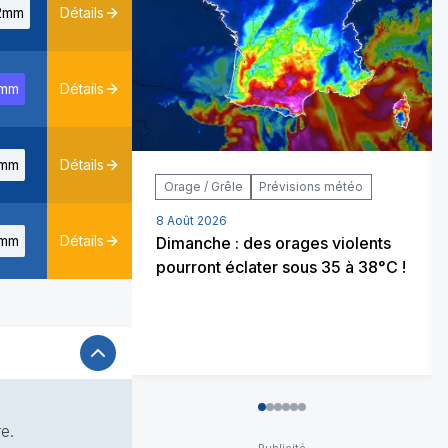
2mm
Détails
mm
Détails
mm
Détails
Orage / Grêle
Prévisions météo
8 Août 2026
mm
Détails
Dimanche : des orages violents
pourront éclater sous 35 à 38°C !
0
1
2
3
4
5
e.