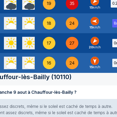
19
35
0.
15
km/h
NE
-
18
24
8
15
km/h
E
-
17
27
0
20
km/h
NE
-
16
24
0
15
km/h
N
-
ffour-lès-Bailly
(
10110
)
Quel temps fait-il aujourd'hui dimanche 9 aout à Chauffour-lès-Bailly ?
ssez discrets, même si le soleil est caché de temps à autre.
ent assez discrets, même si le soleil est caché de temps à autr