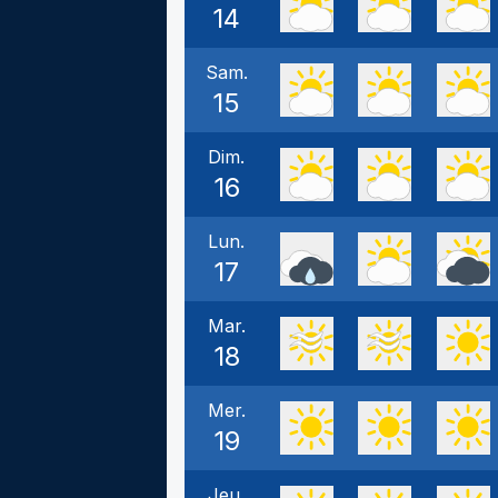
14
Sam.
15
Dim.
16
Lun.
17
Mar.
18
Mer.
19
Jeu.