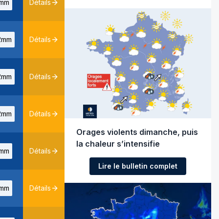
mm
Détails
2mm
Détails
2mm
Détails
2mm
Détails
Orages violents dimanche, puis
la chaleur s’intensifie
mm
Détails
Lire le bulletin complet
mm
Détails