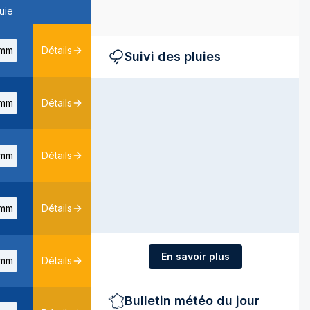
uie
mm
Détails
Suivi des pluies
mm
Détails
mm
Détails
mm
Détails
En savoir plus
mm
Détails
Bulletin météo du jour