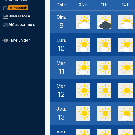
Date
08 h
11 h
14 h
Almanach
Bilan France
Dim.
9
Aléas par mois
Lun.
Faire un don
10
Mar.
11
Mer.
12
Jeu.
13
Ven.