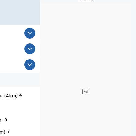
e
(
4km
)
m
)
km
)