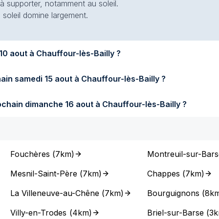
 à supporter, notamment au soleil.
e soleil domine largement.
s fera-t-il demain lundi 10 aout à Chauffour-lès-Bailly ?
Quel temps fera-t-il samedi prochain samedi 15 aout à Chauffour-lès-Bailly ?
Quel temps fera-t-il dimanche prochain dimanche 16 aout à Chauffour-lès-Bailly ?
Fouchères
(
7km
)
Montreuil-sur-Bars
Mesnil-Saint-Père
(
7km
)
Chappes
(
7km
)
La Villeneuve-au-Chêne
(
7km
)
Bourguignons
(
8k
Villy-en-Trodes
(
4km
)
Briel-sur-Barse
(
3