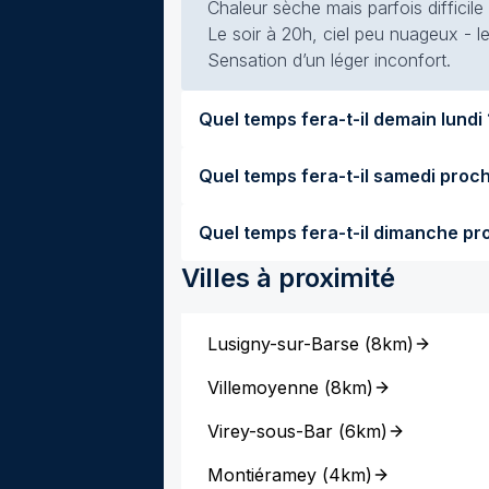
Chaleur sèche mais parfois difficile
Le soir à 20h, ciel peu nuageux - l
Sensation d’un léger inconfort.
Quel temp
Villes à proximité
Lusigny-sur-Barse
(
8km
)
Villemoyenne
(
8km
)
Virey-sous-Bar
(
6km
)
Montiéramey
(
4km
)