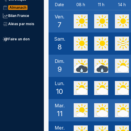
Date
08 h
11 h
14 h
Almanach
Bilan France
Ven.
7
Aléas par mois
Sam.
Faire un don
8
Dim.
9
Lun.
10
Mar.
11
Mer.