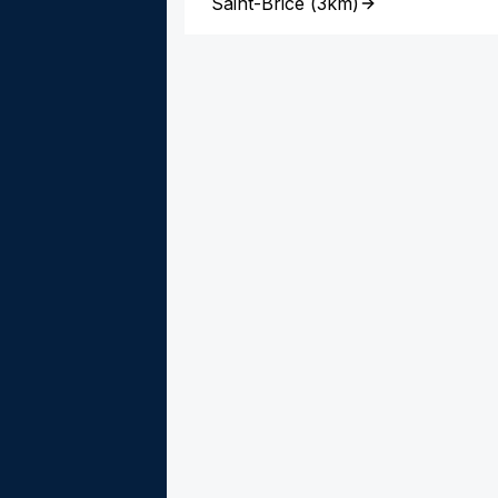
Saint-Brice
(
3km
)