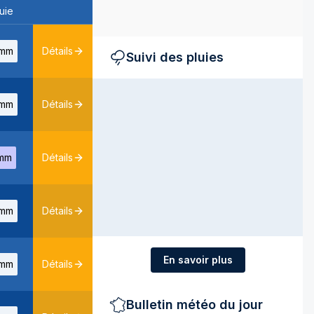
uie
mm
Détails
Suivi des pluies
mm
Détails
mm
Détails
mm
Détails
En savoir plus
mm
Détails
Bulletin météo du jour