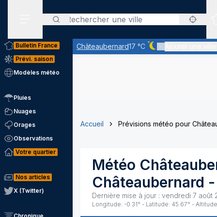
Rechercher
Menu secondaire
Bulletin France
Châteaubernard
17 °C
Ajouter une ville
Ciel dégagé - quasim
Prévi. saison
Modèles météo
Pluies
Nuages
Accueil
Prévisions météo pour Châtea
Orages
Observations
Votre quartier
Météo
Châteaube
Nos articles
Châteaubernard
-
X (Twitter)
Dernière mise à jour :
vendredi 7 août 
Longitude:
-0.31
° - Latitude:
45.67
° - Altitude
Chronique