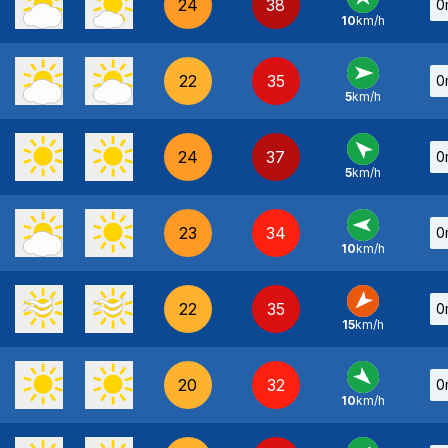
24
38
0
10
km/h
S
-
22
35
0
5
km/h
O
-
24
37
0
5
km/h
SE
-
23
34
0
10
km/h
E
-
22
35
0
15
km/h
NE
-
20
32
0
10
km/h
NO
-