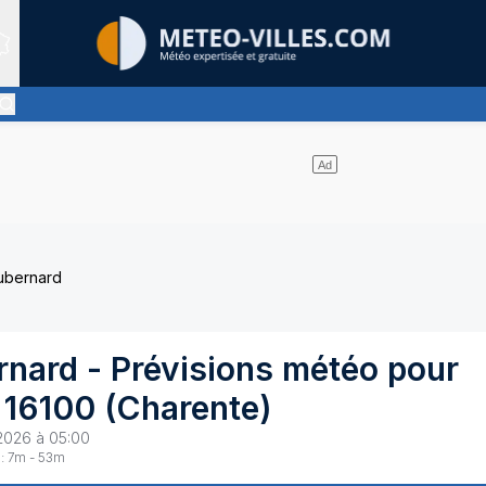
Sites expertis&eacute;s
ent pas de nuages
ubernard
rnard
- Prévisions météo pour
16100
(
Charente
)
2026 à 05:00
:
7
m -
53
m