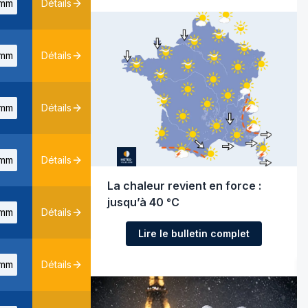
mm
Détails
mm
Détails
mm
Détails
mm
Détails
La chaleur revient en force :
jusqu’à 40 °C
mm
Détails
Lire le bulletin complet
mm
Détails