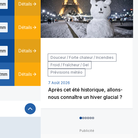
mm
Détails
mm
Détails
mm
Détails
Douceur / Forte chaleur / Incendies
Froid / Fraîcheur / Gel
Prévisions météo
2mm
Détails
7 Août 2026
Après cet été historique, allons-
nous connaître un hiver glacial ?
0
1
2
3
4
5