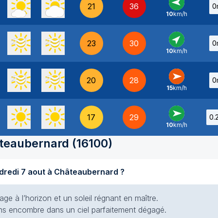
21
36
0
10
km/h
E
-
23
30
0
10
km/h
SO
-
20
28
0
15
km/h
O
-
17
29
0.
10
km/h
O
-
teaubernard
(
16100
)
Quel temps fait-il aujourd'hui vendredi 7 aout à Châteaubernard ?
e à l’horizon et un soleil régnant en maître.
 sans encombre dans un ciel parfaitement dégagé.