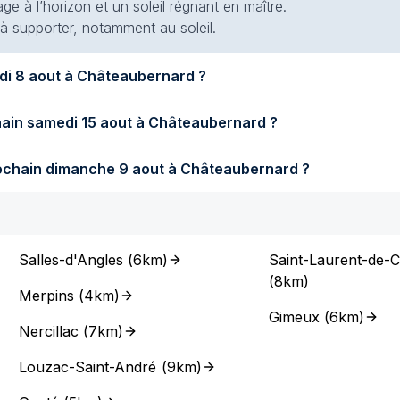
e à l’horizon et un soleil régnant en maître.
 à supporter, notamment au soleil.
Quel temps fera-t-il demain samedi 8 aout à Châteaubernard ?
Quel temps fera-t-il samedi prochain samedi 15 aout à Châteaubernard ?
Quel temps fera-t-il dimanche prochain dimanche 9 aout à Châteaubernard ?
Salles-d'Angles
(
6km
)
Saint-Laurent-de-
(
8km
)
Merpins
(
4km
)
Gimeux
(
6km
)
Nercillac
(
7km
)
Louzac-Saint-André
(
9km
)