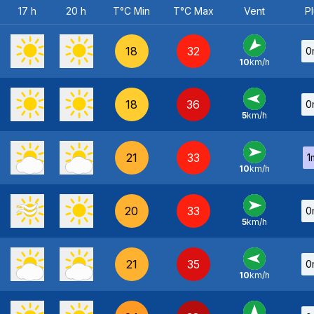
17 h
20 h
T°C Min
T°C Max
Vent
Pl
18
32
0
10
km/h
NE
-
18
36
0
5
km/h
E
-
21
33
1
10
km/h
O
-
20
33
0
5
km/h
O
-
21
35
0
10
km/h
E
-