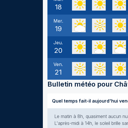
18
Mer.
19
Jeu.
20
Ven.
21
Bulletin météo pour
Châ
Le matin à 8h, quasiment aucun nuag
L'après-midi à 14h, le soleil brille