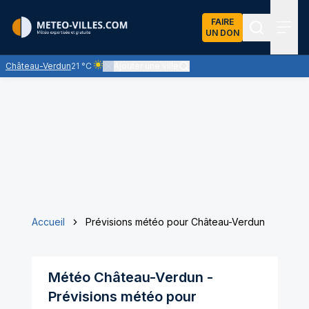
FAIRE
UN DON
Recherch
Menu
Château-Verdun
21 °C
Ajouter une ville
Ciel clair - quasiment pas de nuages et un soleil omn
Accueil
Prévisions météo pour Château-Verdun
Météo
Château-Verdun
-
Prévisions météo pour