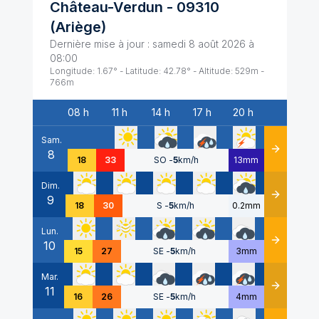
Château-Verdun
-
09310
(
Ariège
)
Dernière mise à jour :
samedi 8 août 2026 à
08:00
Longitude:
1.67
° - Latitude:
42.78
° - Altitude:
529
m -
766
m
08 h
11 h
14 h
17 h
20 h
Date
Sam.
8
Détails
18
33
SO
-
5
km/h
13mm
Dim.
9
Détails
18
30
S
-
5
km/h
0.2mm
Lun.
10
Détails
15
27
SE
-
5
km/h
3mm
Mar.
11
Détails
16
26
SE
-
5
km/h
4mm