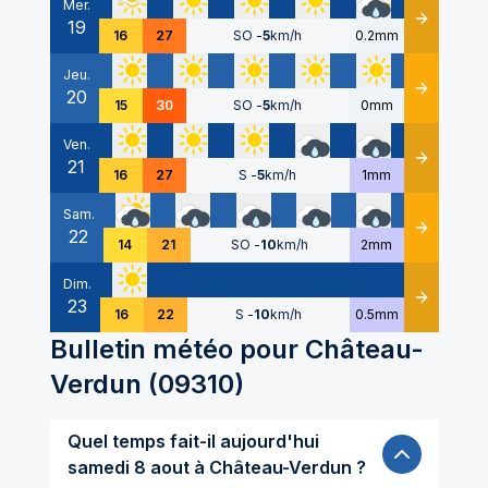
Mer.
19
Détails
16
27
SO
-
5
km/h
0.2mm
Jeu.
20
Détails
15
30
SO
-
5
km/h
0mm
Ven.
21
Détails
16
27
S
-
5
km/h
1mm
Sam.
22
Détails
14
21
SO
-
10
km/h
2mm
Dim.
23
Détails
16
22
S
-
10
km/h
0.5mm
Bulletin météo pour
Château-
Verdun
(
09310
)
Quel temps fait-il aujourd'hui
samedi 8 aout à Château-Verdun ?