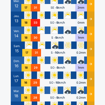
Mer.
12
Détails
17
31
SE
-
5
km/h
2mm
Jeu.
13
Détails
18
33
SO
-
5
km/h
0mm
Ven.
14
Détails
18
30
S
-
5
km/h
1mm
Sam.
15
Détails
17
31
S
-
10
km/h
0.2mm
Dim.
16
Détails
18
29
SO
-
5
km/h
1mm
Lun.
17
Détails
16
29
SO
-
10
km/h
0.2mm
Mar.
18
Détails
18
28
SO
-
5
km/h
0.2mm