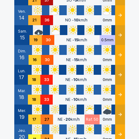
21
37
SO
-
5
km/h
0mm
Ven.
14
Détails
21
36
NO
-
10
km/h
0mm
Sam.
15
Détails
19
30
NE
-
15
km/h
0.5mm
Dim.
16
Détails
16
30
NE
-
15
km/h
0mm
Lun.
17
Détails
18
33
NE
-
10
km/h
0mm
Mar.
18
Détails
18
33
NE
-
10
km/h
0mm
Mer.
19
Détails
17
27
NE
-
20
km/h
Raf. 50
0mm
Jeu.
20
Détails