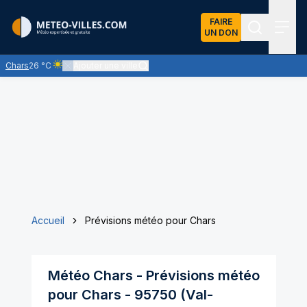
FAIRE
UN DON
Recherch
Menu
Chars
26 °C
Ajouter une ville
Ciel clair - quasiment pas de nuages et un soleil omniprésent
Accueil
Prévisions météo pour Chars
Météo
Chars
- Prévisions météo
pour
Chars
-
95750
(
Val-