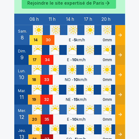
Rejoindre le site expertisé de
Paris
08 h
11 h
14 h
17 h
20 h
Date
Sam.
8
Détails
14
30
E
-
5
km/h
0mm
Dim.
9
Détails
17
34
E
-
10
km/h
0mm
Lun.
10
Détails
18
33
NO
-
10
km/h
0mm
Mar.
11
Détails
19
32
NE
-
15
km/h
0mm
Mer.
12
Détails
20
35
E
-
10
km/h
0mm
Jeu.
13
Détails