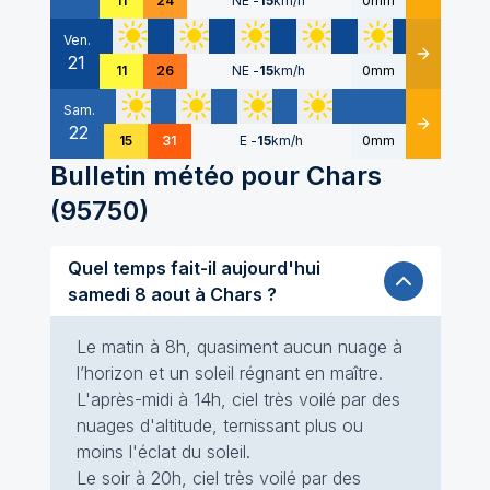
11
24
NE
-
15
km/h
0mm
Ven.
21
Détails
11
26
NE
-
15
km/h
0mm
Sam.
22
Détails
15
31
E
-
15
km/h
0mm
Bulletin météo pour
Chars
(
95750
)
Quel temps fait-il aujourd'hui
samedi 8 aout à Chars ?
Le matin à 8h, quasiment aucun nuage à
l’horizon et un soleil régnant en maître.
L'après-midi à 14h, ciel très voilé par des
nuages d'altitude, ternissant plus ou
moins l'éclat du soleil.
Le soir à 20h, ciel très voilé par des