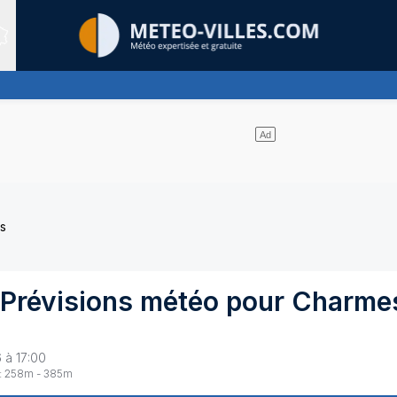
Sites expertis&eacute;s
domine largement
s
 Prévisions météo pour
Charme
 à 17:00
:
258
m -
385
m