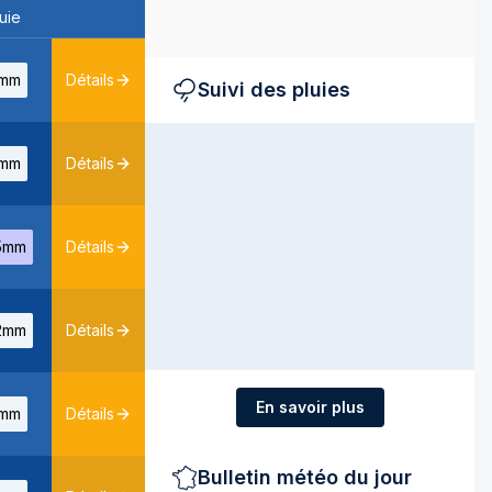
uie
mm
Détails
Suivi des pluies
mm
Détails
5mm
Détails
2mm
Détails
En savoir plus
mm
Détails
Bulletin météo du jour