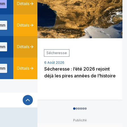
mm
Détails
mm
Détails
mm
Détails
Sécheresse
6 Août 2026
mm
Détails
Sécheresse : l’été 2026 rejoint
déjà les pires années de l’histoire
0
1
2
3
4
5