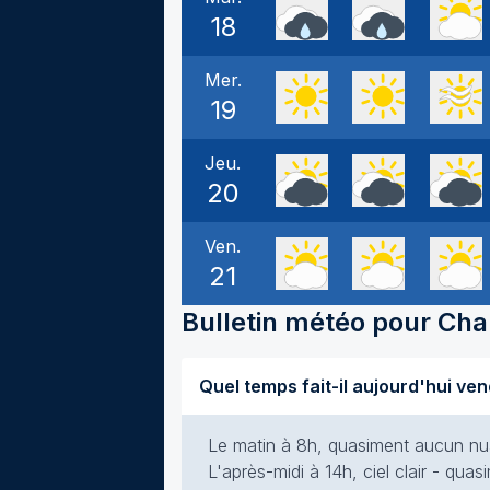
18
Mer.
19
Jeu.
20
Ven.
21
Bulletin météo pour
Cha
Le matin à 8h, quasiment aucun nuag
L'après-midi à 14h, ciel clair - qua