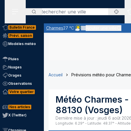
Rechercher
Menu secondaire
Bulletin France
Charmes
27 °C
Ajouter une ville
Ciel peu nuageux - le soleil 
Prévi. saison
Modèles météo
Pluies
Nuages
Accueil
Prévisions météo pour Charme
Orages
Observations
Votre quartier
Météo
Charmes
-
Nos articles
88130
(
Vosges
)
X (Twitter)
Dernière mise à jour :
jeudi 6 août 2026
Longitude:
6.29
° - Latitude:
48.37
° - Altitude
Chronique