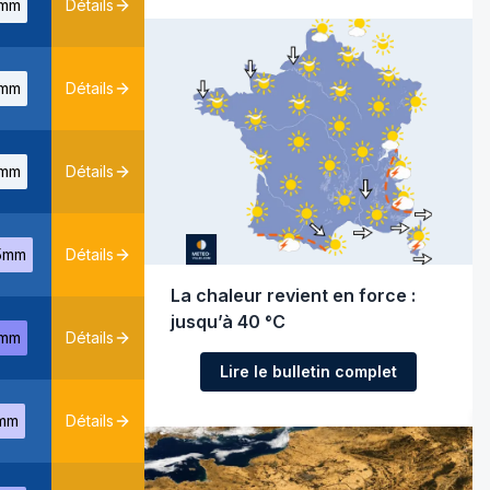
mm
Détails
mm
Détails
mm
Détails
5mm
Détails
La chaleur revient en force :
jusqu’à 40 °C
mm
Détails
Lire le bulletin complet
mm
Détails