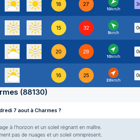
18
27
3
10
km/h
NE
-
15
32
0
5
km/h
SE
-
20
29
0
10
km/h
SO
-
16
25
0
20
km/h
SO
-
rmes
(
88130
)
Quel temps fait-il aujourd'hui vendredi 7 aout à Charmes ?
e à l’horizon et un soleil régnant en maître.
siment pas de nuages et un soleil omniprésent.