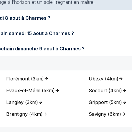
e à l’horizon et un soleil régnant en maître.
Quel temps fera-t-il demain samedi 8 aout à Charmes ?
Quel temps fera-t-il samedi prochain samedi 15 aout à Charmes ?
Quel temps fera-t-il dimanche prochain dimanche 9 aout à Charmes ?
Florémont
(
3km
)
Ubexy
(
4km
)
Évaux-et-Ménil
(
5km
)
Socourt
(
4km
)
Langley
(
3km
)
Gripport
(
5km
)
Brantigny
(
4km
)
Savigny
(
6km
)