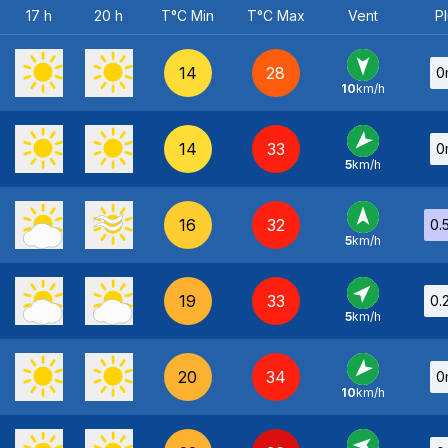
17 h
20 h
T°C Min
T°C Max
Vent
Pl
14
28
0
10
km/h
N
-
14
33
0
5
km/h
NE
-
16
32
0.
5
km/h
S
-
19
33
0.
5
km/h
SO
-
20
34
0
10
km/h
NE
-