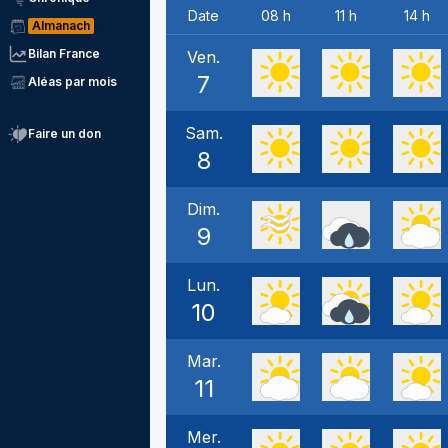
Date
08 h
11 h
14 h
Almanach
Bilan France
Ven.
7
Aléas par mois
Sam.
Faire un don
8
Dim.
9
Lun.
10
Mar.
11
Mer.