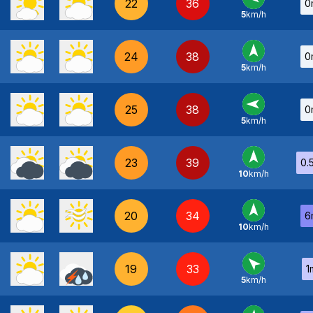
22
36
0
5
km/h
E
-
24
38
0
5
km/h
S
-
25
38
0
5
km/h
E
-
23
39
0.
10
km/h
S
-
20
34
6
10
km/h
S
-
19
33
1
5
km/h
SE
-