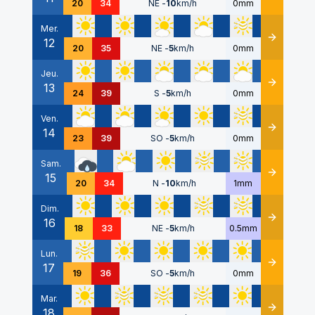
20
34
NE
-
10
km/h
0mm
Mer.
12
Détails
20
35
NE
-
5
km/h
0mm
Jeu.
13
Détails
24
39
S
-
5
km/h
0mm
Ven.
14
Détails
23
39
SO
-
5
km/h
0mm
Sam.
15
Détails
20
34
N
-
10
km/h
1mm
Dim.
16
Détails
18
33
NE
-
5
km/h
0.5mm
Lun.
17
Détails
19
36
SO
-
5
km/h
0mm
Mar.
18
Détails