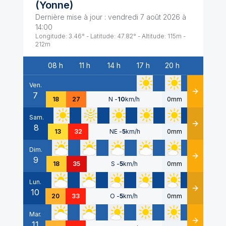
(
Yonne
)
Dernière mise à jour :
vendredi 7 août 2026 à
14:00
Longitude:
3.46
° - Latitude:
47.82
° - Altitude:
115
m -
212
m
08 h
11 h
14 h
17 h
20 h
Date
Ven.
7
Détails
18
27
N
-
10
km/h
0mm
Sam.
8
Détails
13
32
NE
-
5
km/h
0mm
Dim.
9
Détails
18
35
S
-
5
km/h
0mm
Lun.
10
Détails
20
33
O
-
5
km/h
0mm
Mar.
11
Détails