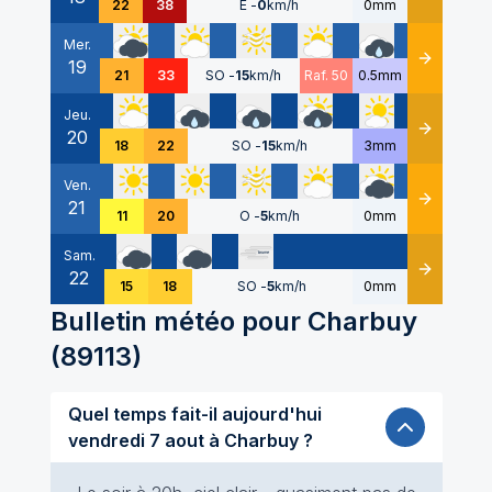
22
38
E
-
0
km/h
0mm
Mer.
19
Détails
21
33
SO
-
15
km/h
Raf. 50
0.5mm
Jeu.
20
Détails
18
22
SO
-
15
km/h
3mm
Ven.
21
Détails
11
20
O
-
5
km/h
0mm
Sam.
22
Détails
15
18
SO
-
5
km/h
0mm
Bulletin météo pour
Charbuy
(
89113
)
Quel temps fait-il aujourd'hui
vendredi 7 aout à Charbuy ?