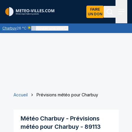
FAIRE
UN DON
Recherch
Menu
Charbuy
26 °C
Ajouter une ville
Ciel clair - quasiment pas de nuages et un soleil omniprésen
Accueil
Prévisions météo pour Charbuy
Météo
Charbuy
- Prévisions
météo pour
Charbuy
-
89113