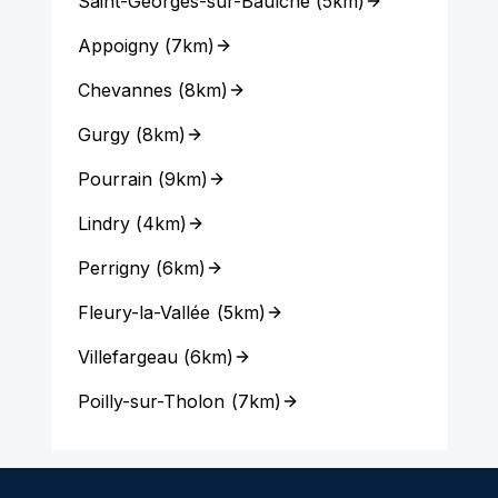
Saint-Georges-sur-Baulche
(
5km
)
Appoigny
(
7km
)
Chevannes
(
8km
)
Gurgy
(
8km
)
Pourrain
(
9km
)
Lindry
(
4km
)
Perrigny
(
6km
)
Fleury-la-Vallée
(
5km
)
Villefargeau
(
6km
)
Poilly-sur-Tholon
(
7km
)