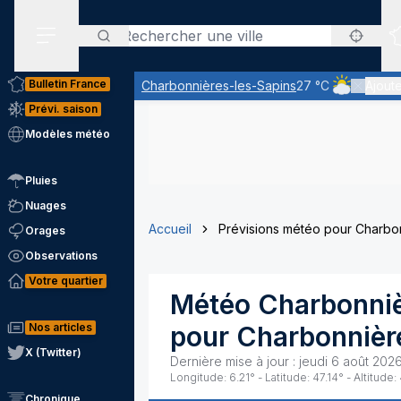
Rechercher
Menu secondaire
Bulletin France
Charbonnières-les-Sapins
27 °C
Ajoute
Ciel nuageux
Prévi. saison
Modèles météo
Pluies
Nuages
Accueil
Prévisions météo pour Charbo
Orages
Observations
Votre quartier
Météo
Charbonniè
Nos articles
pour
Charbonnièr
X (Twitter)
Dernière mise à jour :
jeudi 6 août 2026
Longitude:
6.21
° - Latitude:
47.14
° - Altitude:
Chronique