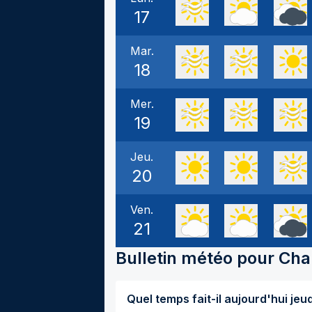
17
Mar.
18
Mer.
19
Jeu.
20
Ven.
21
Bulletin météo pour
Cha