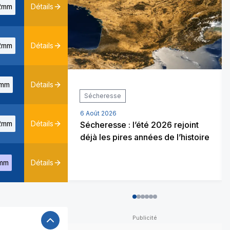
2mm
Détails
2mm
Détails
mm
Détails
Sécheresse
6 Août 2026
2mm
Détails
Sécheresse : l’été 2026 rejoint
déjà les pires années de l’histoire
mm
Détails
0
1
2
3
4
5