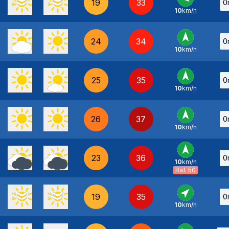
19
33
0
10
km/h
E
-
24
34
0
10
km/h
S
-
25
35
0
10
km/h
S
-
26
37
0
10
km/h
S
-
23
36
0
10
km/h
S
-
Raf. 50
19
35
0
10
km/h
SO
-