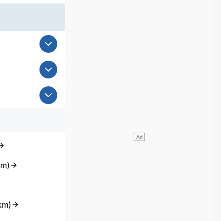
km
)
km
)