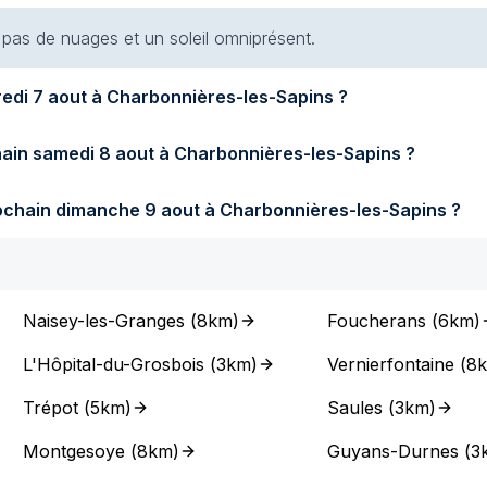
t pas de nuages et un soleil omniprésent.
Quel temps fera-t-il demain vendredi 7 aout à Charbonnières-les-Sapins ?
Quel temps fera-t-il samedi prochain samedi 8 aout à Charbonnières-les-Sapins ?
Quel temps fera-t-il dimanche prochain dimanche 9 aout à Charbonnières-les-Sapins ?
Naisey-les-Granges
(
8km
)
Foucherans
(
6km
)
L'Hôpital-du-Grosbois
(
3km
)
Vernierfontaine
(
8
Trépot
(
5km
)
Saules
(
3km
)
Montgesoye
(
8km
)
Guyans-Durnes
(
3