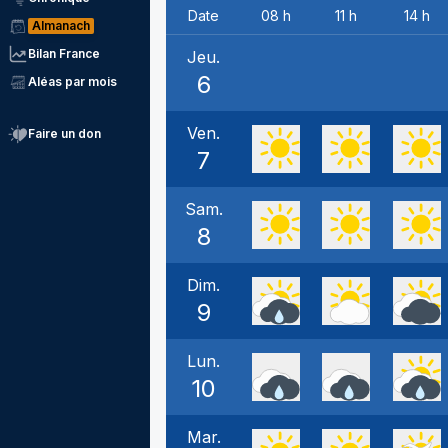
Date
08 h
11 h
14 h
Almanach
Bilan France
Jeu.
6
Aléas par mois
Ven.
Faire un don
7
Sam.
8
Dim.
9
Lun.
10
Mar.