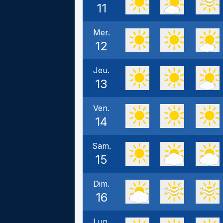
11
Mer.
12
Jeu.
13
Ven.
14
Sam.
15
Dim.
16
Lun.