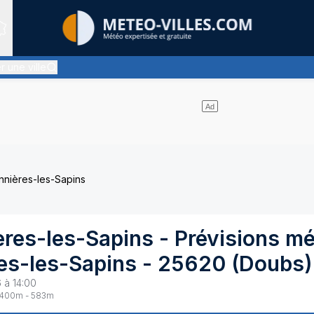
Sites expertis&eacute;s
r une ville
 - les éclaircies et les nuages se partagent le ciel - pas de pluie
nnières-les-Sapins
res-les-Sapins
- Prévisions m
es-les-Sapins
-
25620
(
Doubs
)
 à 14:00
400
m -
583
m