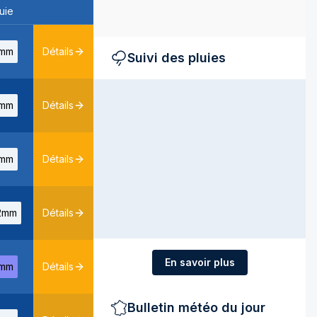
uie
mm
Détails
Suivi des pluies
mm
Détails
mm
Détails
2mm
Détails
En savoir plus
mm
Détails
Bulletin météo du jour