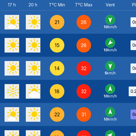
17 h
20 h
T°C Min
T°C Max
Vent
Pl
21
28
0
10
km/h
N
-
15
28
0
10
km/h
NE
-
14
32
0
5
km/h
N
-
18
32
0.
10
km/h
S
-
22
31
6
10
km/h
S
-