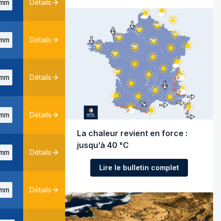
mm
Détails
mm
Détails
mm
Détails
mm
Détails
La chaleur revient en force :
jusqu’à 40 °C
mm
Détails
Lire le bulletin complet
mm
Détails