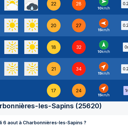
22
28
0.
10
km/h
O
-
20
27
0.
15
km/h
E
-
18
32
0
10
km/h
S
-
21
34
0.
15
km/h
SO
-
17
24
1
15
km/h
SO
-
rbonnières-les-Sapins
(
25620
)
Quel temps fait-il aujourd'hui jeudi 6 aout à Charbonnières-les-Sapins ?