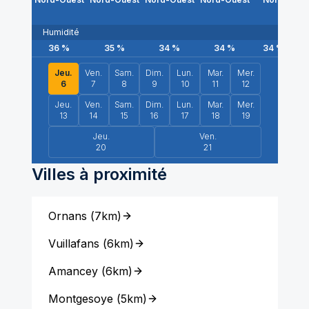
Humidité
36
%
35
%
34
%
34
%
34
%
Jeu.
Ven.
Sam.
Dim.
Lun.
Mar.
Mer.
6
7
8
9
10
11
12
Jeu.
Ven.
Sam.
Dim.
Lun.
Mar.
Mer.
13
14
15
16
17
18
19
Jeu.
Ven.
20
21
Villes à proximité
Ornans
(
7km
)
Vuillafans
(
6km
)
Amancey
(
6km
)
Montgesoye
(
5km
)