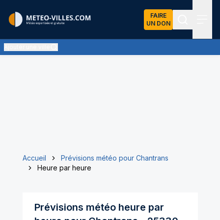
FAIRE
UN DON
Recherch
Menu
Ajouter une ville
Accueil
Prévisions météo pour Chantrans
Heure par heure
Prévisions météo heure par