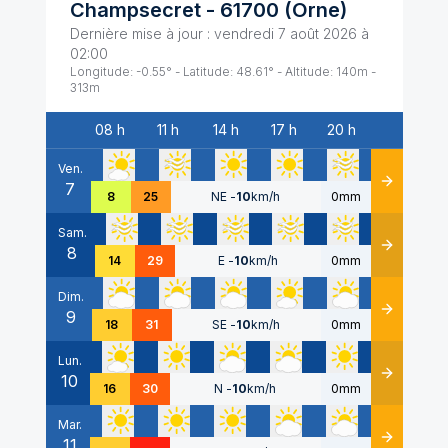
Champsecret
-
61700
(
Orne
)
Dernière mise à jour :
vendredi 7 août 2026 à
02:00
Longitude:
-0.55
° - Latitude:
48.61
° - Altitude:
140
m -
313
m
08 h
11 h
14 h
17 h
20 h
Date
Ven.
7
Détails
8
25
NE
-
10
km/h
0mm
Sam.
8
Détails
14
29
E
-
10
km/h
0mm
Dim.
9
Détails
18
31
SE
-
10
km/h
0mm
Lun.
10
Détails
16
30
N
-
10
km/h
0mm
Mar.
11
Détails