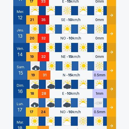
17
33
E
-
15
km/h
0mm
Mer.
12
Détails
21
35
SE
-
10
km/h
0mm
Jeu.
13
Détails
20
32
NO
-
10
km/h
0mm
Ven.
14
Détails
19
32
NE
-
15
km/h
0mm
Sam.
15
Détails
19
31
N
-
15
km/h
0.5mm
Dim.
16
Détails
18
28
E
-
10
km/h
1mm
Lun.
17
Détails
17
24
NO
-
10
km/h
0.5mm
Mar.
18
Détails