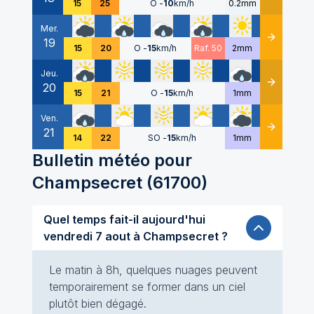
15
25
O
-
10
km/h
0.2mm
Mer.
19
Détails
15
20
O
-
15
km/h
Raf. 50
2mm
Jeu.
20
Détails
15
21
O
-
15
km/h
1mm
Ven.
21
Détails
14
22
SO
-
15
km/h
1mm
Bulletin météo pour
Champsecret
(
61700
)
Quel temps fait-il aujourd'hui
vendredi 7 aout à Champsecret ?
Le matin à 8h, quelques nuages peuvent
temporairement se former dans un ciel
plutôt bien dégagé.