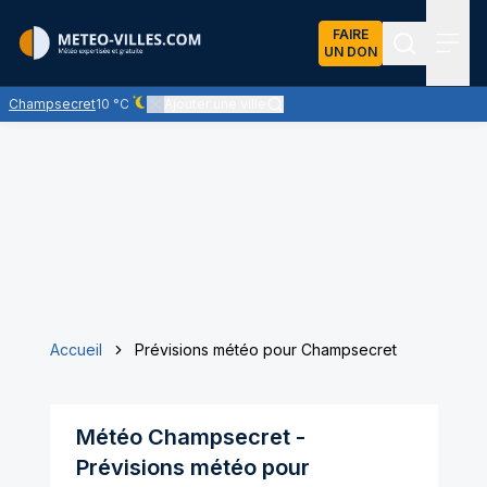
FAIRE
UN DON
Recherch
Menu
Champsecret
10 °C
Ajouter une ville
Ciel dégagé - quasiment pas de nuages
Accueil
Prévisions météo pour Champsecret
Météo
Champsecret
-
Prévisions météo pour