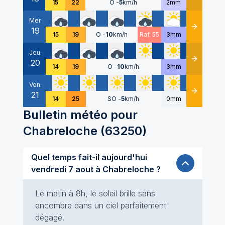
15
22
O
-
5
km/h
2mm
Mer.
19
Détails
15
19
O
-
10
km/h
Raf. 55
3mm
Jeu.
20
Détails
14
19
O
-
10
km/h
3mm
Ven.
21
Détails
14
25
SO
-
5
km/h
0mm
Bulletin météo pour
Chabreloche
(
63250
)
Quel temps fait-il aujourd'hui
vendredi 7 aout à Chabreloche ?
Le matin à 8h, le soleil brille sans
encombre dans un ciel parfaitement
dégagé.