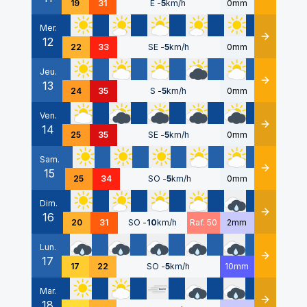
19
31
E
-
5
km/h
0mm
Mer.
12
Détails
22
33
SE
-
5
km/h
0mm
Jeu.
13
Détails
24
35
S
-
5
km/h
0mm
Ven.
14
Détails
25
35
SE
-
5
km/h
0mm
Sam.
15
Détails
25
34
SO
-
5
km/h
0mm
Dim.
16
Détails
20
31
SO
-
10
km/h
Raf. 50
2mm
Lun.
17
Détails
17
22
SO
-
5
km/h
10mm
Mar.
18
Détails