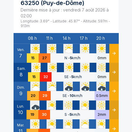
63250
(
Puy-de-Dôme
)
Dernière mise à jour :
vendredi 7 août 2026 à
02:00
Longitude:
3.69
° - Latitude:
45.87
° - Altitude:
597
m -
913
m
08 h
11 h
14 h
17 h
20 h
Date
Ven.
7
Détails
15
27
N
-
5
km/h
0mm
Sam.
8
Détails
15
32
SE
-
5
km/h
0mm
Dim.
9
Détails
20
29
SE
-
10
km/h
0.5mm
Lun.
10
Détails
19
30
S
-
5
km/h
2mm
Mar.
11
Détails