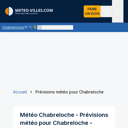
FAIRE
UN DON
Recherch
Menu
Chabreloche
15 °C
Ajouter une ville
Ciel dégagé - quasiment pas de nuages
Accueil
Prévisions météo pour Chabreloche
Météo
Chabreloche
- Prévisions
météo pour
Chabreloche
-