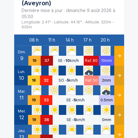
(
Aveyron
)
Dernière mise à jour :
dimanche 9 août 2026 à
05:00
Longitude:
2.41
° - Latitude:
44.16
° - Altitude:
320
m -
605
m
08 h
11 h
14 h
17 h
20 h
Date
Dim.
9
Détails
19
37
SE
-
10
km/h
Raf. 80
10mm
Lun.
10
Détails
18
32
SO
-
5
km/h
Raf. 50
2mm
Mar.
11
Détails
19
33
SE
-
5
km/h
0.5mm
Mer.
12
Détails
19
36
SE
-
5
km/h
0mm
Jeu.
13
Détails