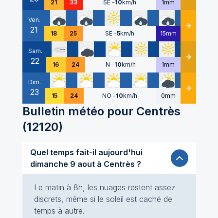
21
33
SE
-
10
km/h
1mm
Ven.
21
Détails
18
25
SE
-
5
km/h
15mm
Sam.
22
Détails
16
24
N
-
10
km/h
1mm
Dim.
23
Détails
15
24
NO
-
10
km/h
0mm
Bulletin météo pour
Centrès
(
12120
)
Quel temps fait-il aujourd'hui
dimanche 9 aout à Centrès ?
Le matin à 8h, les nuages restent assez
discrets, même si le soleil est caché de
temps à autre.