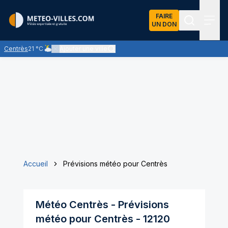
FAIRE
UN DON
Recherch
Menu
Centrès
21 °C
Ajouter une ville
Ciel nuageux - les éclaircies et les nuages se partagent le cie
Accueil
Prévisions météo pour Centrès
Météo
Centrès
- Prévisions
météo pour
Centrès
-
12120