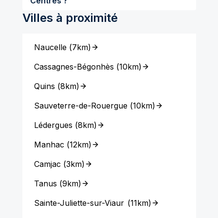
Centrès ?
Villes à proximité
Naucelle
(
7km
)
Cassagnes-Bégonhès
(
10km
)
Quins
(
8km
)
Sauveterre-de-Rouergue
(
10km
)
Lédergues
(
8km
)
Manhac
(
12km
)
Camjac
(
3km
)
Tanus
(
9km
)
Sainte-Juliette-sur-Viaur
(
11km
)