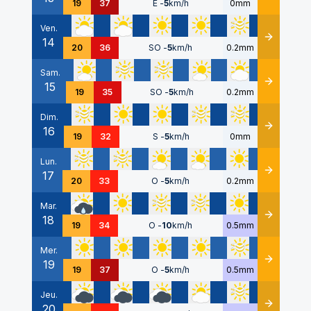
19
37
E
-
5
km/h
0mm
Ven.
14
Détails
20
36
SO
-
5
km/h
0.2mm
Sam.
15
Détails
19
35
SO
-
5
km/h
0.2mm
Dim.
16
Détails
19
32
S
-
5
km/h
0mm
Lun.
17
Détails
20
33
O
-
5
km/h
0.2mm
Mar.
18
Détails
19
34
O
-
10
km/h
0.5mm
Mer.
19
Détails
19
37
O
-
5
km/h
0.5mm
Jeu.
20
Détails