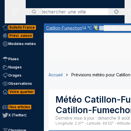
Rechercher
Menu secondaire
Bulletin France
Catillon-Fumechon
14 °C
Ajouter une vi
Ciel voilé par des nu
Prévi. saison
Modèles météo
Pluies
Nuages
Accueil
Prévisions météo pour Catill
Orages
Observations
Votre quartier
Météo
Catillon-
Nos articles
Catillon-Fumecho
X (Twitter)
Dernière mise à jour :
dimanche 9 août
Longitude:
2.37
° - Latitude:
49.52
° - Altitude:
Chronique