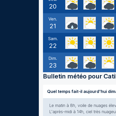
20
Ven.
21
Sam.
22
Dim.
23
Bulletin météo pour
Cat
Le matin à 8h, voile de nuages élevé
L'après-midi à 14h, ciel très nuageu