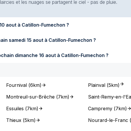
aircies et les nuages se partagent le ciel - pas de pluie.
s fera-t-il demain lundi 10 aout à Catillon-Fumechon ?
Quel temps fera-t-il samedi prochain samedi 15 aout à Catillon-Fumechon ?
Quel temps fera-t-il dimanche prochain dimanche 16 aout à Catillon-Fumechon ?
Fournival
(
6km
)
Plainval
(
5km
)
Montreuil-sur-Brêche
(
7km
)
Saint-Remy-en-l'E
Essuiles
(
7km
)
Campremy
(
7km
)
Thieux
(
5km
)
Nourard-le-Franc