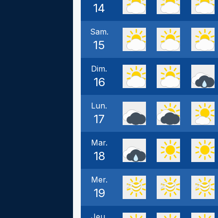
14
Sam.
15
Dim.
16
Lun.
17
Mar.
18
Mer.
19
Jeu.