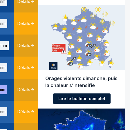
mm
Détails
mm
Détails
2mm
Détails
mm
Détails
Orages violents dimanche, puis
la chaleur s’intensifie
mm
Détails
Lire le bulletin complet
mm
Détails