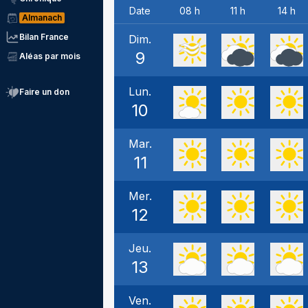
Date
08 h
11 h
14 h
Almanach
Bilan France
Dim.
9
Aléas par mois
Lun.
Faire un don
10
Mar.
11
Mer.
12
Jeu.
13
Ven.