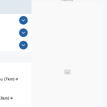
au
(
7km
)
(
3km
)