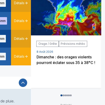
mm
Détails
5mm
Détails
mm
Détails
Orage / Grêle
Prévisions météo
8 Août 2026
mm
Détails
Dimanche : des orages violents
pourront éclater sous 35 à 38°C !
0
1
2
3
4
5
de pluie.