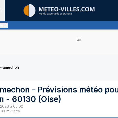
Sites expertis&eacute;s
lle
ages d'altitude, ternissant plus ou moins l'éclat du soleil
on-Fumechon
Fumechon
- Prévisions météo po
n
-
60130
(
Oise
)
 2026 à 05:00
108
m -
177
m