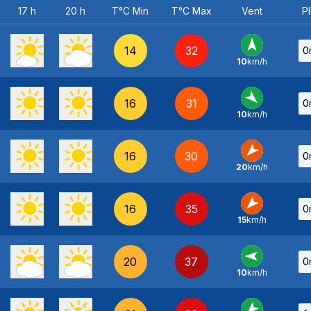
17 h
20 h
T°C Min
T°C Max
Vent
Pl
14
32
0
10
km/h
S
-
16
31
0
10
km/h
NO
-
16
30
0
20
km/h
NE
-
16
35
0
15
km/h
NE
-
20
37
0
10
km/h
E
-