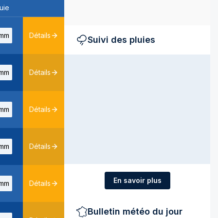
uie
mm
Détails
Suivi des pluies
mm
Détails
mm
Détails
mm
Détails
En savoir plus
mm
Détails
Bulletin météo du jour