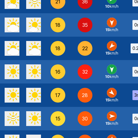
21
36
0
10
km/h
NE
-
18
35
0
15
km/h
N
-
18
22
0.
15
km/h
NE
-
16
32
0
10
km/h
N
-
17
28
3
15
km/h
NO
-
15
30
0
15
km/h
O
-