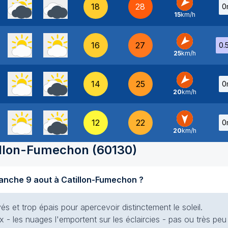
18
28
0
15
km/h
NE
-
16
27
0.
25
km/h
NE
-
14
25
0
20
km/h
NE
-
12
22
0
20
km/h
N
-
illon-Fumechon
(
60130
)
Quel temps fait-il aujourd'hui dimanche 9 aout à Catillon-Fumechon ?
s et trop épais pour apercevoir distinctement le soleil.
x - les nuages l'emportent sur les éclaircies - pas ou très peu 