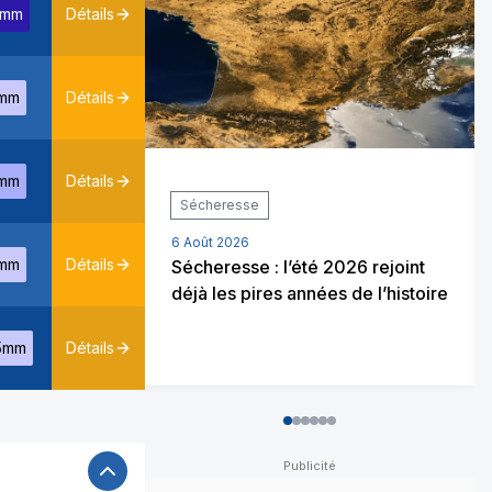
2mm
Détails
mm
Détails
mm
Détails
Sécheresse
6 Août 2026
mm
Détails
Sécheresse : l’été 2026 rejoint
déjà les pires années de l’histoire
5mm
Détails
0
1
2
3
4
5