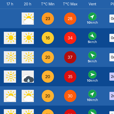
17 h
20 h
T°C Min
T°C Max
Vent
Pl
23
28
0
10
km/h
SO
-
16
34
0
5
km/h
NO
-
20
37
0
5
km/h
SE
-
20
35
2
10
km/h
O
-
20
30
2
10
km/h
SO
-