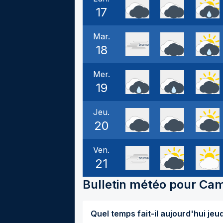
17
Mar.
18
Mer.
19
Jeu.
20
Ven.
21
Bulletin météo pour
Cam