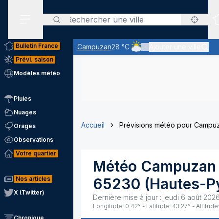
Rechercher
Menu secondaire
Bulletin France
Campuzan
28 °C
Ajouter une ville
Ciel nuageux - les éclaircie
Prévi. saison
Modèles météo
Pluies
Nuages
Accueil
Prévisions météo pour Campu
Orages
Observations
Votre quartier
Météo
Campuzan
Nos articles
65230
(
Hautes-P
X (Twitter)
Dernière mise à jour :
jeudi 6 août 2026
Longitude:
0.42
° - Latitude:
43.27
° - Altitude
Chronique