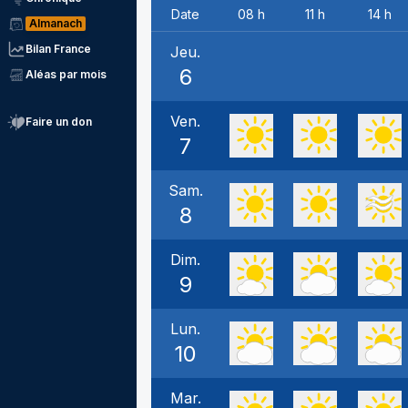
Date
08 h
11 h
14 h
Almanach
Bilan France
Jeu.
6
Aléas par mois
Ven.
Faire un don
7
Sam.
8
Dim.
9
Lun.
10
Mar.