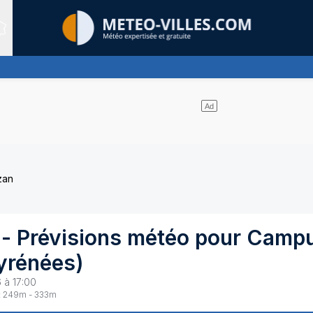
Sites expertis&eacute;s
s et les nuages se partagent le ciel - pas de pluie
zan
- Prévisions météo pour
Camp
yrénées
)
 à 17:00
:
249
m -
333
m