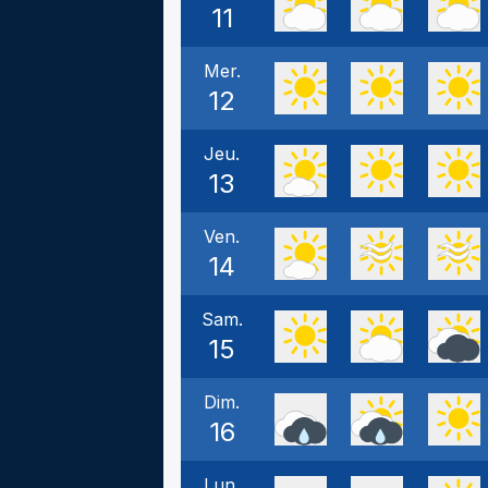
11
Mer.
12
Jeu.
13
Ven.
14
Sam.
15
Dim.
16
Lun.