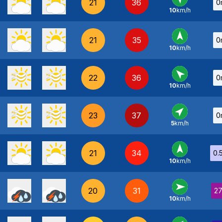
21
36
0
10
km/h
SE
-
21
35
0
10
km/h
S
-
22
36
0
10
km/h
SE
-
23
37
0
5
km/h
SO
-
21
34
0.
10
km/h
S
-
20
31
2
10
km/h
O
-