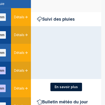
uie
mm
Détails
Suivi des pluies
mm
Détails
mm
Détails
mm
Détails
En savoir plus
mm
Détails
Bulletin météo du jour