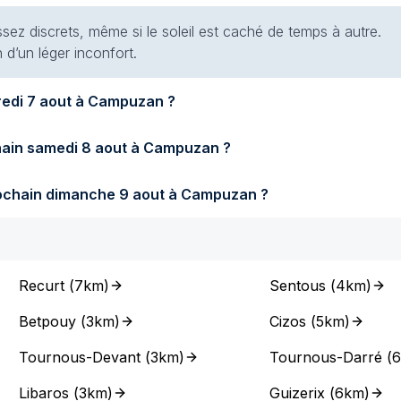
ssez discrets, même si le soleil est caché de temps à autre.
 d’un léger inconfort.
Quel temps fera-t-il demain vendredi 7 aout à Campuzan ?
Quel temps fera-t-il samedi prochain samedi 8 aout à Campuzan ?
Quel temps fera-t-il dimanche prochain dimanche 9 aout à Campuzan ?
Recurt
(
7km
)
Sentous
(
4km
)
Betpouy
(
3km
)
Cizos
(
5km
)
Tournous-Devant
(
3km
)
Tournous-Darré
(
Libaros
(
3km
)
Guizerix
(
6km
)