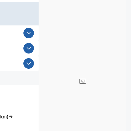
6km
)