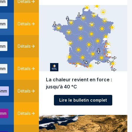
mm
Détails
mm
Détails
mm
Détails
mm
Détails
La chaleur revient en force :
jusqu’à 40 °C
5mm
Détails
Lire le bulletin complet
7mm
Détails