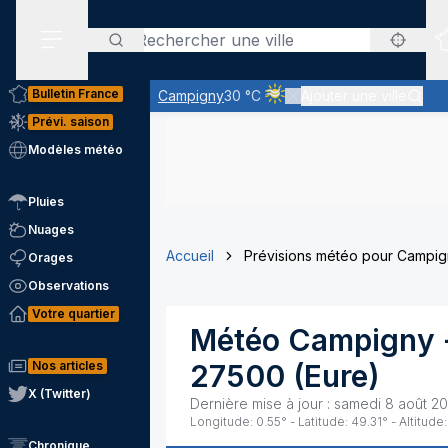
Rechercher
Menu secondaire
Bulletin France
Campigny
30 °C
Ajouter une ville
Ciel voilé par des nuages d'a
Prévi. saison
Modèles météo
Pluies
Nuages
Accueil
Prévisions météo pour Campi
Orages
Observations
Votre quartier
Météo
Campigny
Nos articles
27500
(
Eure
)
X (Twitter)
Dernière mise à jour :
samedi 8 août 20
Longitude:
0.55
° - Latitude:
49.31
° - Altitude:
Chronique