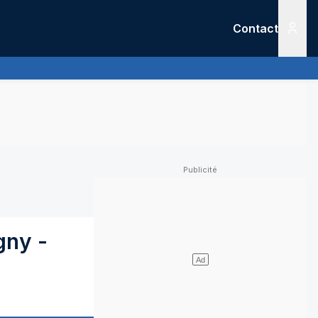
Contact
Menu
gny
-