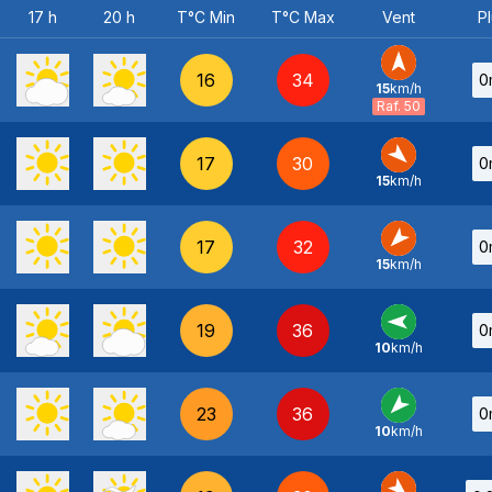
17 h
20 h
T°C Min
T°C Max
Vent
Pl
16
34
0
15
km/h
S
-
Raf. 50
17
30
0
15
km/h
NO
-
17
32
0
15
km/h
NE
-
19
36
0
10
km/h
E
-
23
36
0
10
km/h
NE
-