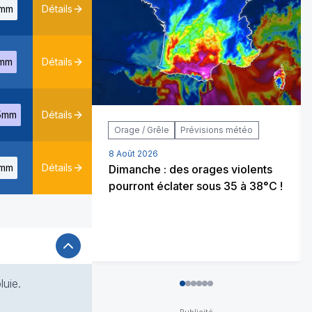
mm
Détails
mm
Détails
5mm
Détails
Orage / Grêle
Prévisions météo
8 Août 2026
mm
Détails
Dimanche : des orages violents
pourront éclater sous 35 à 38°C !
luie.
0
1
2
3
4
5