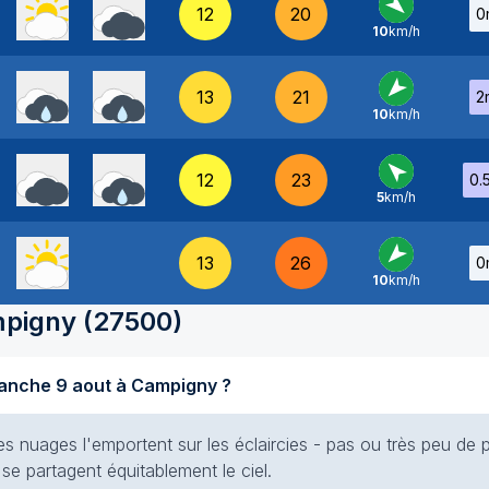
12
20
0
10
km/h
NO
-
13
21
2
10
km/h
NE
-
12
23
0.
5
km/h
SE
-
13
26
0
10
km/h
NE
-
pigny
(
27500
)
Quel temps fait-il aujourd'hui dimanche 9 aout à Campigny ?
es nuages l'emportent sur les éclaircies - pas ou très peu de p
 se partagent équitablement le ciel.