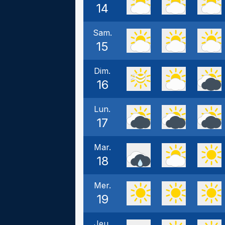
14
Sam.
15
Dim.
16
Lun.
17
Mar.
18
Mer.
19
Jeu.