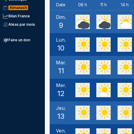
Date
08 h
11 h
14 h
Almanach
Bilan France
Dim.
9
Aléas par mois
Lun.
Faire un don
10
Mar.
11
Mer.
12
Jeu.
13
Ven.