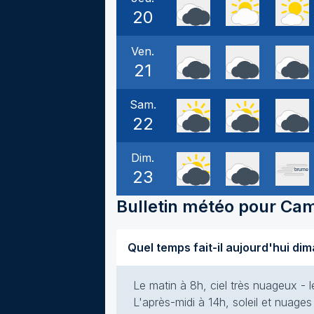
20
Ven.
21
Sam.
22
Dim.
23
Bulletin météo pour
Cam
Le matin à 8h, ciel très nuageux - l
L'après-midi à 14h, soleil et nuages