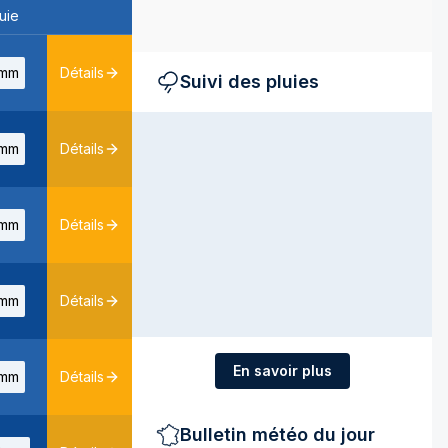
uie
mm
Détails
Suivi des pluies
mm
Détails
mm
Détails
mm
Détails
En savoir plus
mm
Détails
Bulletin météo du jour