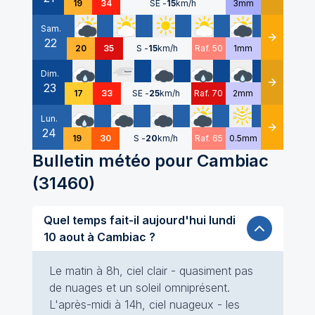
19
34
SE
-
15
km/h
3mm
Sam.
22
Détails
20
35
S
-
15
km/h
Raf. 50
1mm
Dim.
23
Détails
17
33
SE
-
25
km/h
Raf. 70
2mm
Lun.
24
Détails
19
30
S
-
20
km/h
Raf. 65
0.5mm
Bulletin météo pour
Cambiac
(
31460
)
Quel temps fait-il aujourd'hui lundi
10 aout à Cambiac ?
Le matin à 8h, ciel clair - quasiment pas
de nuages et un soleil omniprésent.
L'après-midi à 14h, ciel nuageux - les