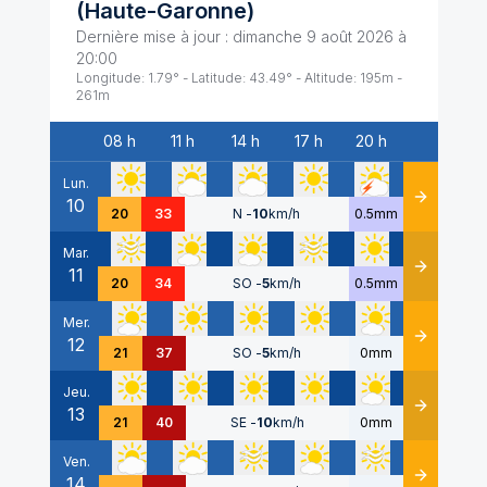
(
Haute-Garonne
)
Dernière mise à jour :
dimanche 9 août 2026 à
20:00
Longitude:
1.79
° - Latitude:
43.49
° - Altitude:
195
m -
261
m
08 h
11 h
14 h
17 h
20 h
Date
Lun.
10
Détails
20
33
N
-
10
km/h
0.5mm
Mar.
11
Détails
20
34
SO
-
5
km/h
0.5mm
Mer.
12
Détails
21
37
SO
-
5
km/h
0mm
Jeu.
13
Détails
21
40
SE
-
10
km/h
0mm
Ven.
14
Détails