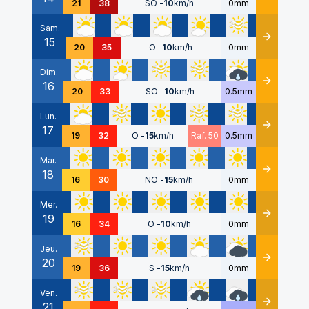
21
38
SO
-
10
km/h
0mm
Sam.
15
Détails
20
35
O
-
10
km/h
0mm
Dim.
16
Détails
20
33
SO
-
10
km/h
0.5mm
Lun.
17
Détails
19
32
O
-
15
km/h
Raf. 50
0.5mm
Mar.
18
Détails
16
30
NO
-
15
km/h
0mm
Mer.
19
Détails
16
34
O
-
10
km/h
0mm
Jeu.
20
Détails
19
36
S
-
15
km/h
0mm
Ven.
21
Détails