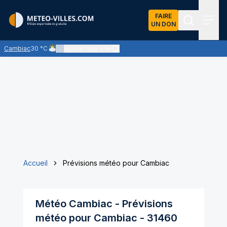
FAIRE
UN DON
Recherch
Menu
Cambiac
30 °C
Ajouter une ville
Ciel nuageux - les éclaircies et les nuages se partagent le ci
Accueil
Prévisions météo pour Cambiac
Météo
Cambiac
- Prévisions
météo pour
Cambiac
-
31460