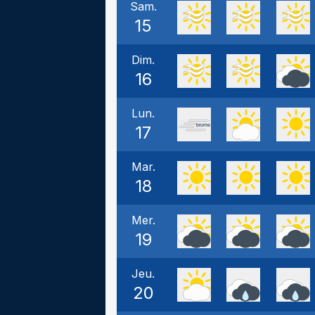
Sam.
15
Dim.
16
Lun.
17
Mar.
18
Mer.
19
Jeu.
20