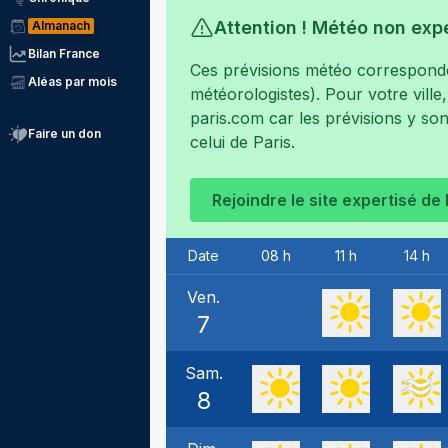
Attention ! Météo non exp
Almanach
Bilan France
Ces prévisions météo corresponden
Aléas par mois
météorologistes). Pour votre ville
paris.com
car les prévisions y son
Faire un don
celui de
Paris
.
Rejoindre le site expertisé de
Date
08 h
11 h
14 h
Ven.
7
Sam.
8