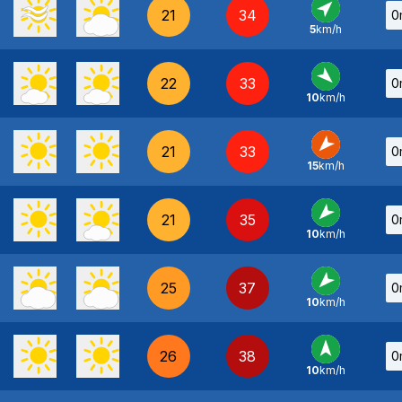
21
34
0
5
km/h
SO
-
22
33
0
10
km/h
NO
-
21
33
0
15
km/h
NE
-
21
35
0
10
km/h
NE
-
25
37
0
10
km/h
NE
-
26
38
0
10
km/h
S
-