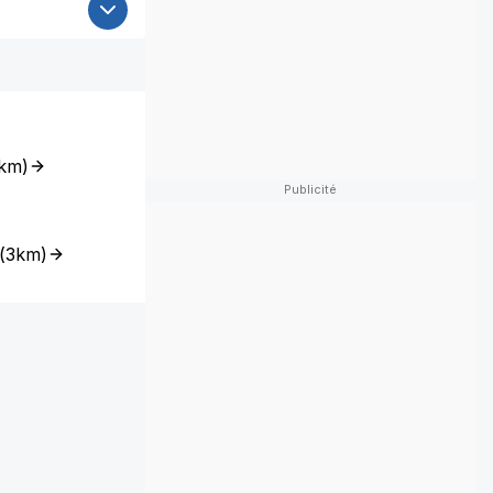
km
)
(
3km
)