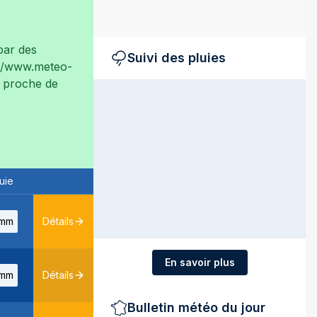
ar des
Suivi des pluies
://www.meteo-
ès proche de
uie
mm
Détails
En savoir plus
mm
Détails
Bulletin météo du jour