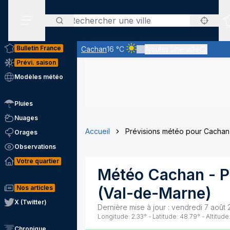
Rechercher
Menu secondaire
Bulletin France
Cachan
16 °C
Ajouter une ville
Ciel clair - quasiment pas de n
Prévi. saison
Modèles météo
Pluies
Nuages
Accueil
Prévisions météo pour Cachan
Orages
Observations
Votre quartier
Météo
Cachan
- P
Nos articles
(
Val-de-Marne
)
X (Twitter)
Dernière mise à jour :
vendredi 7 août 
Longitude:
2.33
° - Latitude:
48.79
° - Altitude
Chronique