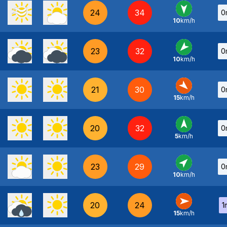
24
34
0
10
km/h
N
-
23
32
0
10
km/h
NE
-
21
30
0
15
km/h
NO
-
20
32
0
5
km/h
S
-
23
29
0
10
km/h
SO
-
20
24
1
15
km/h
O
-