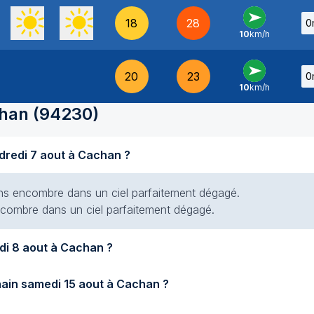
18
28
0
10
km/h
O
-
20
23
0
10
km/h
O
-
han
(
94230
)
Quel temps fait-il aujourd'hui vendredi 7 aout à Cachan ?
 sans encombre dans un ciel parfaitement dégagé.
 encombre dans un ciel parfaitement dégagé.
Quel temps fera-t-il demain samedi 8 aout à Cachan ?
Quel temps fera-t-il samedi prochain samedi 15 aout à Cachan ?