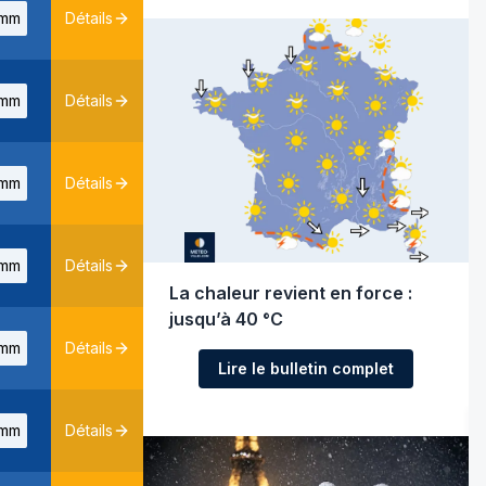
mm
Détails
mm
Détails
mm
Détails
mm
Détails
La chaleur revient en force :
jusqu’à 40 °C
mm
Détails
Lire le bulletin complet
mm
Détails