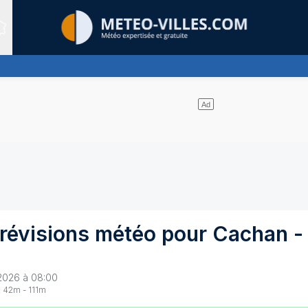
Sites expertis&eacute;s
uages et un soleil omniprésent
révisions météo pour
Cachan
-
2026 à 08:00
:
42
m -
111
m