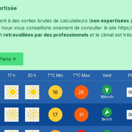
ertisée
t à des sorties brutes de calculateurs (
non expertisées
p
, nous vous conseillons vivement de consulter le site
https
t
retravaillées par des professionnels
et le climat est tr
Paris
17 h
20 h
T°C Min
T°C Max
Vent
Pl
16
28
0
10
km/h
N
-
17
31
0
5
km/h
NE
-