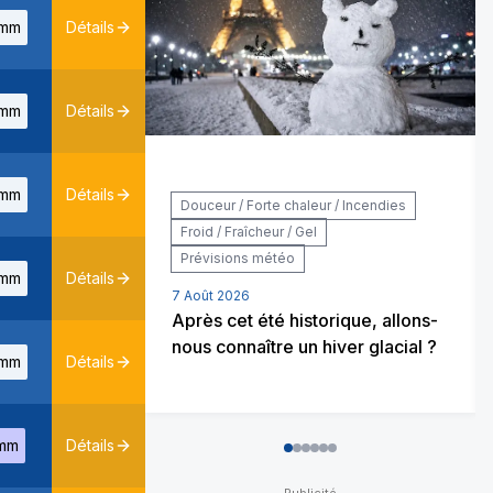
mm
Détails
mm
Détails
mm
Détails
Douceur / Forte chaleur / Incendies
Froid / Fraîcheur / Gel
Prévisions météo
mm
Détails
7 Août 2026
Après cet été historique, allons-
nous connaître un hiver glacial ?
mm
Détails
mm
Détails
0
1
2
3
4
5