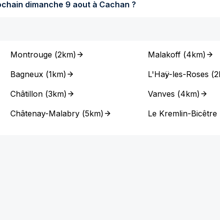
Quel temps fera-t-il dimanche prochain dimanche 9 aout à Cachan ?
Montrouge
(
2km
)
Malakoff
(
4km
)
Bagneux
(
1km
)
L'Haÿ-les-Roses
(
2
Châtillon
(
3km
)
Vanves
(
4km
)
Châtenay-Malabry
(
5km
)
Le Kremlin-Bicêtre