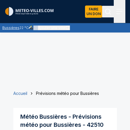
FAIRE
UN DON
Recherch
Menu
Bussières
22 °C
Ajouter une ville
Ciel très nuageux - les nuages l'emportent sur les éclaircie
Accueil
Prévisions météo pour Bussières
Météo
Bussières
- Prévisions
météo pour
Bussières
-
42510