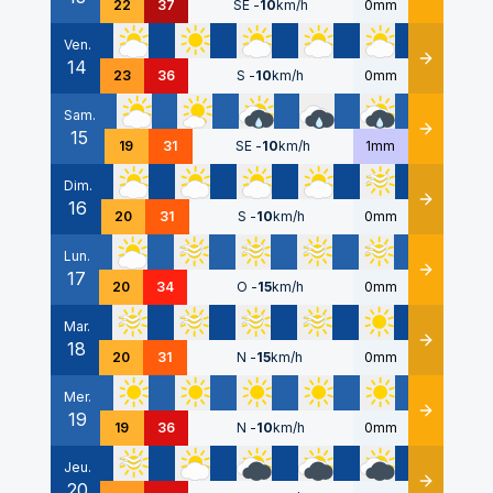
22
37
SE
-
10
km/h
0mm
Ven.
14
Détails
23
36
S
-
10
km/h
0mm
Sam.
15
Détails
19
31
SE
-
10
km/h
1mm
Dim.
16
Détails
20
31
S
-
10
km/h
0mm
Lun.
17
Détails
20
34
O
-
15
km/h
0mm
Mar.
18
Détails
20
31
N
-
15
km/h
0mm
Mer.
19
Détails
19
36
N
-
10
km/h
0mm
Jeu.
20
Détails