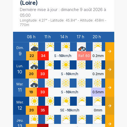
(
Loire
)
Dernière mise à jour :
dimanche 9 août 2026 à
05:00
Longitude:
4.27
° - Latitude:
45.84
° - Altitude:
458
m -
770
m
08 h
11 h
14 h
17 h
20 h
Date
Dim.
9
Détails
22
34
S
-
10
km/h
Raf. 60
0.2mm
Lun.
10
Détails
20
33
S
-
10
km/h
0.2mm
Mar.
11
Détails
19
33
S
-
10
km/h
0.5mm
Mer.
12
Détails
20
35
SE
-
10
km/h
0mm
Jeu.
13
Détails