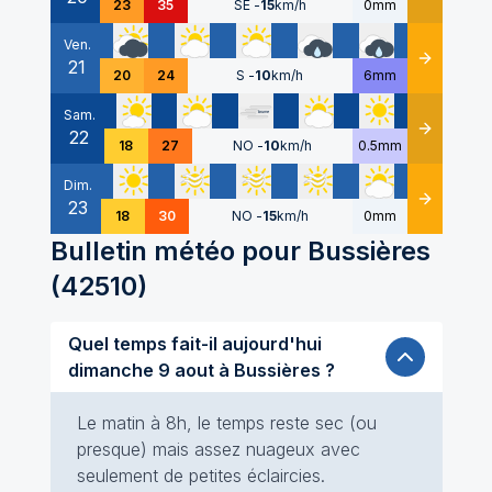
23
35
SE
-
15
km/h
0mm
Ven.
21
Détails
20
24
S
-
10
km/h
6mm
Sam.
22
Détails
18
27
NO
-
10
km/h
0.5mm
Dim.
23
Détails
18
30
NO
-
15
km/h
0mm
Bulletin météo pour
Bussières
(
42510
)
Quel temps fait-il aujourd'hui
dimanche 9 aout à Bussières ?
Le matin à 8h, le temps reste sec (ou
presque) mais assez nuageux avec
seulement de petites éclaircies.