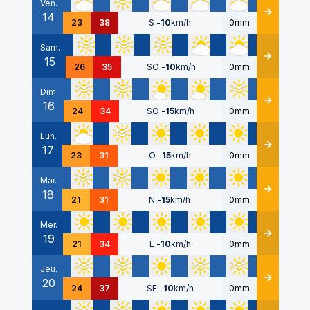
Ven.
14
Détails
23
38
S
-
10
km/h
0mm
Sam.
15
Détails
26
35
SO
-
10
km/h
0mm
Dim.
16
Détails
24
34
SO
-
15
km/h
0mm
Lun.
17
Détails
23
31
O
-
15
km/h
0mm
Mar.
18
Détails
21
31
N
-
15
km/h
0mm
Mer.
19
Détails
21
34
E
-
10
km/h
0mm
Jeu.
20
Détails
24
37
SE
-
10
km/h
0mm