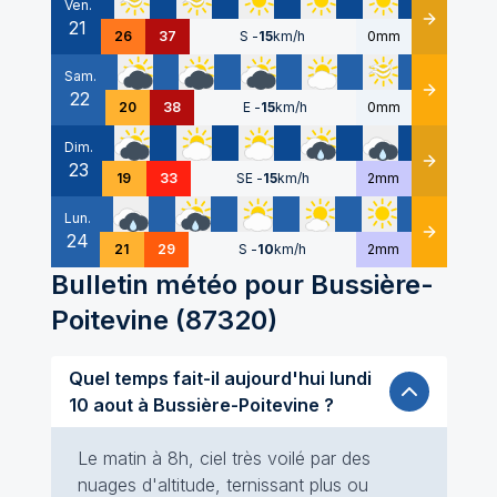
Ven.
21
Détails
26
37
S
-
15
km/h
0mm
Sam.
22
Détails
20
38
E
-
15
km/h
0mm
Dim.
23
Détails
19
33
SE
-
15
km/h
2mm
Lun.
24
Détails
21
29
S
-
10
km/h
2mm
Bulletin météo pour
Bussière-
Poitevine
(
87320
)
Quel temps fait-il aujourd'hui lundi
10 aout à Bussière-Poitevine ?
Le matin à 8h, ciel très voilé par des
nuages d'altitude, ternissant plus ou