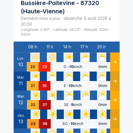
Bussière-Poitevine
-
87320
(
Haute-Vienne
)
Dernière mise à jour :
dimanche 9 août 2026 à
20:00
Longitude:
0.90
° - Latitude:
46.23
° - Altitude:
122
m -
242
m
08 h
11 h
14 h
17 h
20 h
Date
Lun.
10
Détails
22
33
O
-
10
km/h
0mm
Mar.
11
Détails
21
35
E
-
10
km/h
0mm
Mer.
12
Détails
22
37
SE
-
5
km/h
0mm
Jeu.
13
Détails
23
38
SO
-
10
km/h
0mm