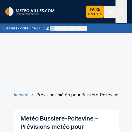
FAIRE
UN DON
Recherch
Menu
Bussière-Poitevine
31 °C
Ajouter une ville
Ciel peu nuageux - le soleil domine largement
Accueil
Prévisions météo pour Bussière-Poitevine
Météo
Bussière-Poitevine
-
Prévisions météo pour